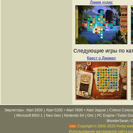
Линия чудес
Следующие игры по кат
Квест о Джевел
Эмуляторы
:
Atari 2600
|
Atari 5200 + Atari 7800 + Atari Jaguar
|
Coleco Coleco
|
Microsoft MSX-1
|
Neo-Geo
|
Nintendo 64
|
Oric
|
PC Engine / Turbo Gr
WonderSwan / C
Copyright © 2006-2026 Portal www
Использование материалов сайта раз