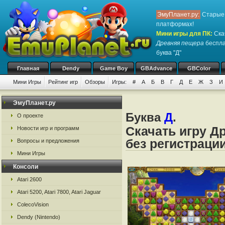
ЭмуПланет.ру:
Старые 
платформах!
Мини игры для ПК
:
Ска
Древняя пещера
беспла
буква "Д"
Главная
Dendy
Game Boy
GBAdvance
GBColor
Мини Игры
Рейтинг игр
Обзоры
Игры:
#
А
Б
В
Г
Д
Е
Ж
З
И
ЭмуПланет.ру
Буква
Д
.
О проекте
Скачать игру Д
Новости игр и программ
без регистраци
Вопросы и предложения
Мини Игры
Консоли
Atari 2600
Atari 5200, Atari 7800, Atari Jaguar
ColecoVision
Dendy (Nintendo)