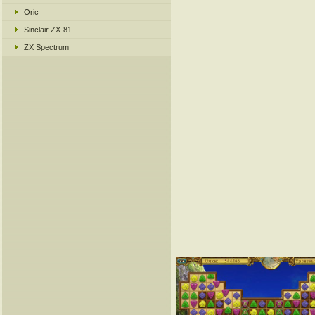
Oric
Sinclair ZX-81
ZX Spectrum