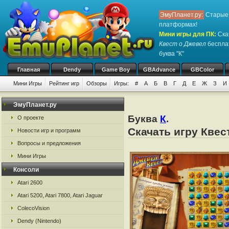
ЭмуПланет.ру:
Старые 
платформах!
Мини игры для ПК
:
Ска
Квест о Джевел
бесплат
буква "К"
Главная
Dendy
Game Boy
GBAdvance
GBColor
Мини Игры
Рейтинг игр
Обзоры
Игры:
#
А
Б
В
Г
Д
Е
Ж
З
И
ЭмуПланет.ру
Буква
К
.
О проекте
Скачать игру Квес
Новости игр и программ
Вопросы и предложения
Мини Игры
Консоли
Atari 2600
Atari 5200, Atari 7800, Atari Jaguar
ColecoVision
Dendy (Nintendo)