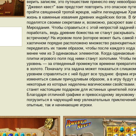
верить записям, это путешествие принесло ему невообраз
"Джевел квест" вам предстоит повторить это опасное пу
пройти священной тропой жрецов, найти легендарные Хра
жизнь в каменные изваяния древних индейских богов. В б
поделятся своими секретами и, возможно, раскроют вам
Мироздания. Чтобы справиться с этой непростой задачей 
поработать, ведь древние божества не станут раскрывать
встречному! На игровом поле (которое может быть самой
хаотичном порядке расположено множество разноцветных
передвигать их таким образом, чтобы после каждого хода
менее чем из 3 одинаковых элементов. Когда одинаковые
плитки игрового поля под ними станут золотыми. Чтобы 
уровень — за отведенный промежуток времени превратите 
в золото. Поначалу эта задача может показаться слишком
уровнем справляться с ней будет все труднее: форма игр
изменяться самым причудливым образом, а в игру будут 
некоторые из которых наделены магическими свойствами.
станет настоящим подарком для истинных ценителей логи
Благодаря отличной графике и превосходному звуковому
погрузиться в чарующий мир увлекательных приключений
опытные, так и начинающие игроки.