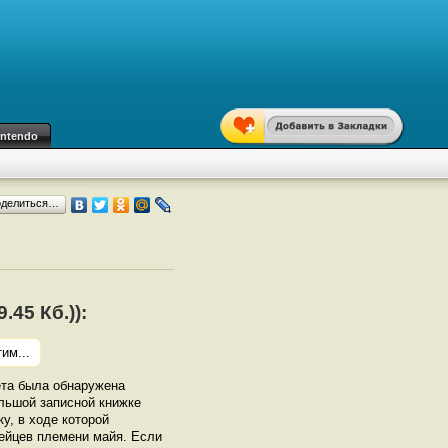
intendo
оделиться…
.45 Кб.)):
им...
ета была обнаружена
ольшой записной книжке
у, в ходе которой
ейцев племени майя. Если