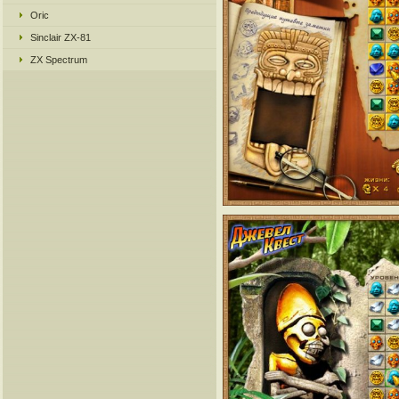
Oric
Sinclair ZX-81
ZX Spectrum