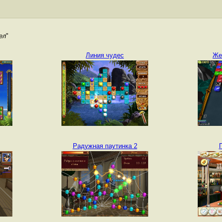
ел
"
Линия чудес
Же
Радужная паутинка 2
П