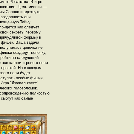
имые богатства. В игре
тешествие. Цель миссии —
мы Солнца и вдохнуть
лагодарность они
 священную Тайну
придется как следует
 свои секреты первому
 причудливой формы) в
 фишек. Ваша задача
 получалась цепочка не
 фишки создадут цепочку,
перейти на следующий
все клетки игрового поля
 простой. Но с каждым
ового поля будет
вступать особые фишки,
 Игра "Джевел квест"
ческих головоломок.
 сопровождению полностью
 смогут как самые