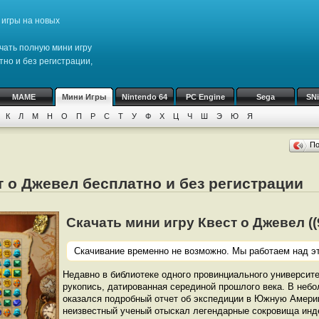
игры на новых
чать полную мини игру
но и без регистрации,
MAME
Мини Игры
Nintendo 64
PC Engine
Sega
SN
К
Л
М
Н
О
П
Р
С
Т
У
Ф
Х
Ц
Ч
Ш
Э
Ю
Я
П
т о Джевел бесплатно и без регистрации
Скачать мини игру Квест о Джевел ((9
Скачивание временно не возможно. Мы работаем над эт
Недавно в библиотеке одного провинциального университ
рукопись, датированная серединой прошлого века. В неб
оказался подробный отчет об экспедиции в Южную Америк
неизвестный ученый отыскал легендарные сокровища инд