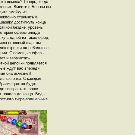
это помеха? Теперь, когда
ановит. Вместе с Бенгом вы
дите змейку из
реклонно стремясь к
шарику достигнуть конца
рачной бездне, уровень
екоторые сферы иногда
ку с одной из таких сфер,
мею огненный шар, вы
ачок стрелки на небольшое
лении. С помощью сферы
ет и заработать
тной цепочки появляется
рые ждут вас впереди.
мя она исчезнет!
ельные очки. С каждым
бразие цветов будет
дет возрастать ваше
от начала до конца. Ведь
стного тигра-волшебника.