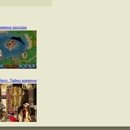
емена раздора
Уилл. Тайны времени