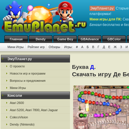
ЭмуПланет.ру:
Старые 
платформах!
Мини игры для ПК
:
Ска
Бенгал
бесплатно и без
Главная
Dendy
Game Boy
GBAdvance
GBColor
Мини Игры
Рейтинг игр
Обзоры
Игры:
#
А
Б
В
Г
Д
Е
Ж
З
И
ЭмуПланет.ру
Буква
Д
.
О проекте
Скачать игру Де Б
Новости игр и программ
Вопросы и предложения
Мини Игры
Консоли
Atari 2600
Atari 5200, Atari 7800, Atari Jaguar
ColecoVision
Dendy (Nintendo)