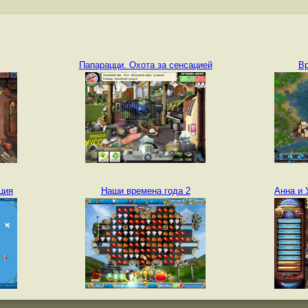
Папарацци. Охота за сенсацией
Вр
ция
Наши времена года 2
Анна и 