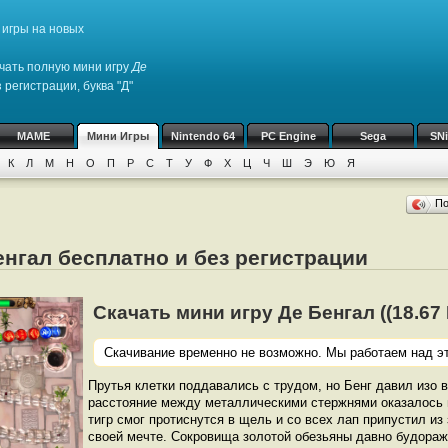
игры на новых
чать полную мини игру
Де
 регистрации, буква "Д"
MAME
Мини Игры
Nintendo 64
PC Engine
Sega
SN
К
Л
М
Н
О
П
Р
С
Т
У
Ф
Х
Ц
Ч
Ш
Э
Ю
Я
П
енгал бесплатно и без регистрации
Скачать мини игру Де Бенгал ((18.67 К
Скачивание временно не возможно. Мы работаем над эт
Прутья клетки поддавались с трудом, но Бенг давил изо в
расстояние между металлическими стержнями оказалось 
тигр смог протиснутся в щель и со всех лап припустил из 
своей мечте. Сокровища золотой обезьяны давно будораж