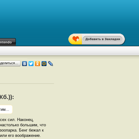
intendo
оделиться…
б.)):
им...
сех сил. Наконец,
настолько большим, что
зоопарка. Бенг бежал к
или его воображение.