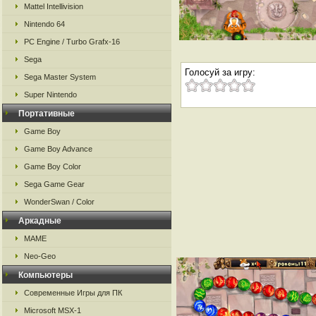
Mattel Intellivision
Nintendo 64
PC Engine / Turbo Grafx-16
Sega
Голосуй за игру:
Sega Master System
Super Nintendo
Портативные
Game Boy
Game Boy Advance
Game Boy Color
Sega Game Gear
WonderSwan / Color
Аркадные
MAME
Neo-Geo
Компьютеры
Современные Игры для ПК
Microsoft MSX-1