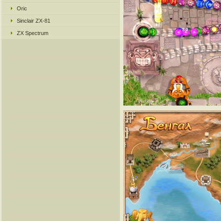
Oric
Sinclair ZX-81
ZX Spectrum