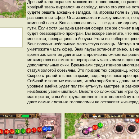
Древний клад охраняет множество головоломок, но разве 
храбрый зверь вырвался на свободу, ничто его уже не ост
будете решать аркадные загадки. На игровом поле вы уви
разноцветных сфер. Она извивается и закручивается, неп
каменной пасти. Ваша главная цель — не дать ни одному 
пути. Если хотя бы одна цветная сфера все же сгинет в м
будет безвозвратно проигран. Вы вскоре заметите, что н
меняются, превращаясь в бонусы. Если вы соберете цепоч
Бенг получит небольшую магическую помощь. Метнув в з
уничтожите часть сфер. Знак паузы остановит змею, а зн
время заставит ее двигаться в противоположном направ
метаморфоз вы сможете перекрасить часть змеи в один цв
дополнительные очки. Временами среди извивов многоцве
статуя золотой обезьяны. Это призрак тех сокровищ, кото
Скорее стреляйте в нее шарами, ведь через некоторое вре
Собирайте золотые изваяния, чтобы заработать дополнит
уровнем змейка будет ползти чуть-чуть быстрее, а разноо
неизбежно увеличиваться. Вместе со сложностью игры бу
мастерство, и вы без труда одолеете этот нелегкий путь 
даже самые сложные головоломки не остановят жизнерадо