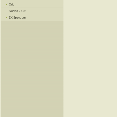
Oric
Sinclair ZX-81
ZX Spectrum