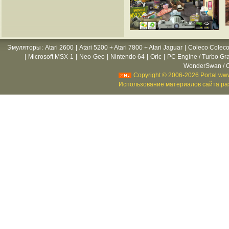
Эмуляторы
:
Atari 2600
|
Atari 5200 + Atari 7800 + Atari Jaguar
|
Coleco Coleco
|
Microsoft MSX-1
|
Neo-Geo
|
Nintendo 64
|
Oric
|
PC Engine / Turbo Gr
WonderSwan / C
Copyright © 2006-2026 Portal www
Использование материалов сайта раз