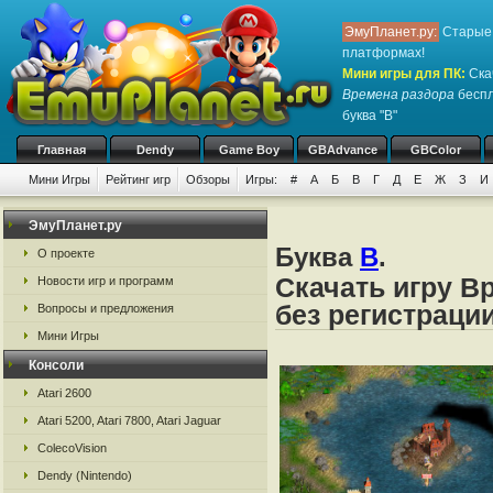
ЭмуПланет.ру:
Старые 
платформах!
Мини игры для ПК
:
Ска
Времена раздора
беспл
буква "В"
Главная
Dendy
Game Boy
GBAdvance
GBColor
Мини Игры
Рейтинг игр
Обзоры
Игры:
#
А
Б
В
Г
Д
Е
Ж
З
И
ЭмуПланет.ру
Буква
В
.
О проекте
Скачать игру В
Новости игр и программ
без регистраци
Вопросы и предложения
Мини Игры
Консоли
Atari 2600
Atari 5200, Atari 7800, Atari Jaguar
ColecoVision
Dendy (Nintendo)