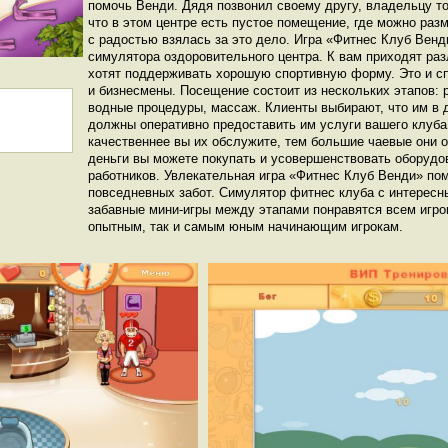
помочь Венди. Дядя позвонил своему другу, владельцу то
что в этом центре есть пустое помещение, где можно раз
с радостью взялась за это дело. Игра «Фитнес Клуб Венд
симулятора оздоровительного центра. К вам приходят ра
хотят поддерживать хорошую спортивную форму. Это и с
и бизнесмены. Посещение состоит из нескольких этапов: 
водные процедуры, массаж. Клиенты выбирают, что им в 
должны оперативно предоставить им услуги вашего клуба
качественнее вы их обслужите, тем большие чаевые они 
деньги вы можете покупать и усовершенствовать оборудов
работников. Увлекательная игра «Фитнес Клуб Венди» по
повседневных забот. Симулятор фитнес клуба с интересн
забавные мини-игры между этапами понравятся всем игро
опытным, так и самым юным начинающим игрокам.