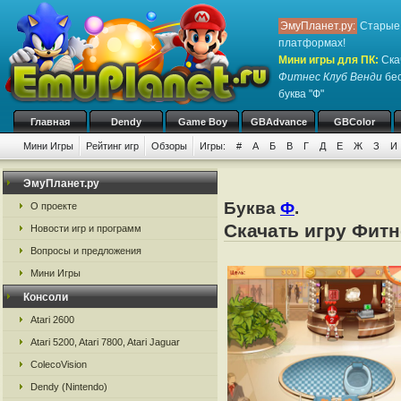
ЭмуПланет.ру:
Старые 
платформах!
Мини игры для ПК
:
Ска
Фитнес Клуб Венди
бес
буква "Ф"
Главная
Dendy
Game Boy
GBAdvance
GBColor
Мини Игры
Рейтинг игр
Обзоры
Игры:
#
А
Б
В
Г
Д
Е
Ж
З
И
ЭмуПланет.ру
Буква
Ф
.
О проекте
Скачать игру Фитн
Новости игр и программ
Вопросы и предложения
Мини Игры
Консоли
Atari 2600
Atari 5200, Atari 7800, Atari Jaguar
ColecoVision
Dendy (Nintendo)