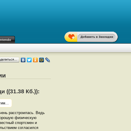
intendo
оделиться…
ии
((31.38 Кб.)):
им...
чень расстроилась. Ведь
 хорошую физическую
звестный спортсмен и
ольствием согласился