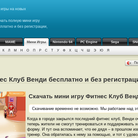
игры на новых
чать полную мини игру
платно и без регистрации,
MAME
Мини Игры
Nintendo 64
PC Engine
Sega
SN
К
Л
М
Н
О
П
Р
С
Т
У
Ф
Х
Ц
Ч
Ш
Э
Ю
Я
П
ес Клуб Венди бесплатно и без регистрац
Скачать мини игру Фитнес Клуб Венди 
Скачивание временно не возможно. Мы работаем над эт
Когда в городе закрылся последний фитнес клуб, Венди о
теперь жители не смогут тренироваться и поддерживать
форму. И тут она вспоминает, что ее дядя – в прошлом и
тренер. Она обратилась к нему за помощью, и тот с удов