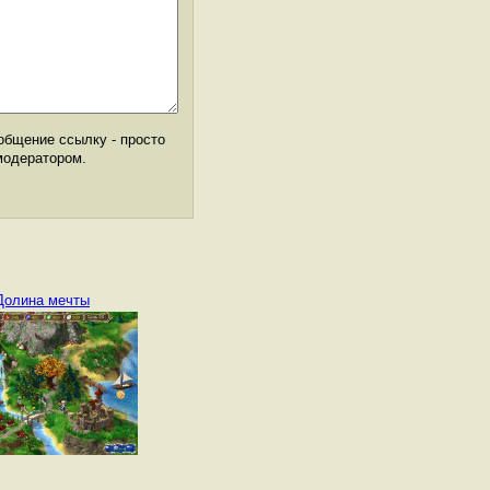
общение ссылку - просто
модератором.
Долина мечты