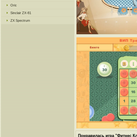
Oric
Sinclair ZX-81
ZX Spectrum
Понравилась игра "Фитнес К