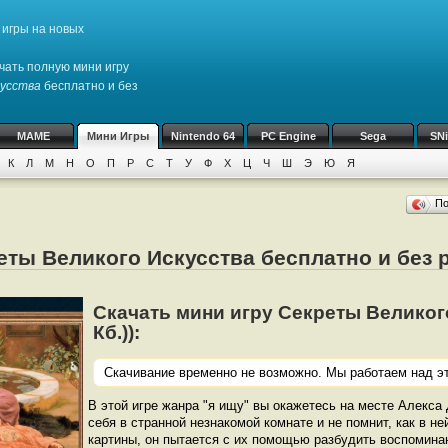
игры на новых
чать полную мини игру
усства
бесплатно и без
MAME
Мини Игры
Nintendo 64
PC Engine
Sega
SN
К
Л
М
Н
О
П
Р
С
Т
У
Ф
Х
Ц
Ч
Ш
Э
Ю
Я
П
еты Великого Искусства бесплатно и без 
Скачать мини игру Секреты Великого
Кб.)):
Скачивание временно не возможно. Мы работаем над эт
В этой игре жанра "я ищу" вы окажетесь на месте Алекса
себя в странной незнакомой комнате и не помнит, как в н
картины, он пытается с их помощью разбудить воспоминан