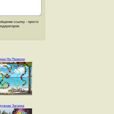
общение ссылку - просто
модератором.
ички На Проводе
дужная Загадка