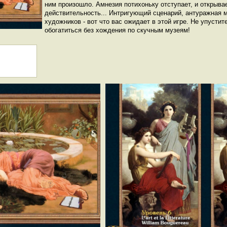
ним произошло. Амнезия потихоньку отступает, и открыв
действительность... Интригующий сценарий, антуражная 
художников - вот что вас ожидает в этой игре. Не упусти
обогатиться без хождения по скучным музеям!