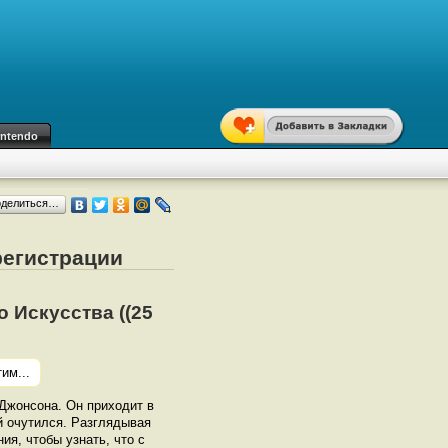
intendo
оделиться…
регистрации
 Искусства ((25
им...
 Джонсона. Он приходит в
ей очутился. Разглядывая
ия, чтобы узнать, что с