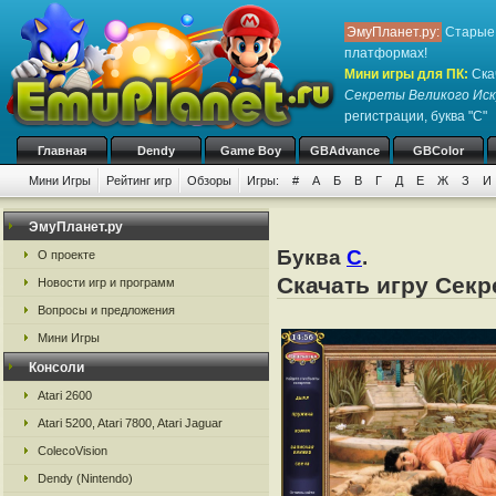
ЭмуПланет.ру:
Старые 
платформах!
Мини игры для ПК
:
Ска
Секреты Великого Иск
регистрации, буква "С"
Главная
Dendy
Game Boy
GBAdvance
GBColor
Мини Игры
Рейтинг игр
Обзоры
Игры:
#
А
Б
В
Г
Д
Е
Ж
З
И
ЭмуПланет.ру
Буква
С
.
О проекте
Скачать игру Секр
Новости игр и программ
Вопросы и предложения
Мини Игры
Консоли
Atari 2600
Atari 5200, Atari 7800, Atari Jaguar
ColecoVision
Dendy (Nintendo)