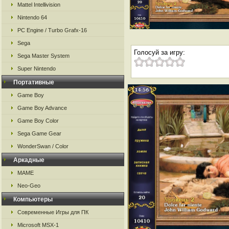
Mattel Intellivision
Nintendo 64
PC Engine / Turbo Grafx-16
Sega
Голосуй за игру:
Sega Master System
Super Nintendo
Портативные
Game Boy
Game Boy Advance
Game Boy Color
Sega Game Gear
WonderSwan / Color
Аркадные
MAME
Neo-Geo
Компьютеры
Современные Игры для ПК
Microsoft MSX-1