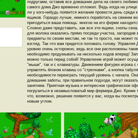
подругами, оставив все домашние дела на своего любимо
самого дома Джо временно отложил. Ведь когда на улице 
ли у кого-нибудь появится желание провести день среди 
ящиков. Гораздо лучше, немного поработать на свежем воз
пригодиться ваша помощь: многое на его ферме находится
Сложно даже представить, как все эти ящики, снопы сена,
для молока оказались прямо посреди участка, загородив 
предметы по своим местам, не так то просто, как может п
взгляд. Так что вам придется поломать голову. Управляя 
уровню очень осторожно, ведь все они расположены таким
необходимо продумывать на несколько ходов вперед! Зап
можно только перед собой! Управление игрой может осущ
"мыши", так и с клавиатуры. Движением фигурки игрока с
управлять блоком клавиш со "стрелками", а кнопка табул
необходимости переиграть текущий уровень с начала. Ока
домашние заботы, при правильном подходе, могут оказат
занятием. Приятная музыка и интересное графическое оф
погрузиться в незамысловатый мир фермера Джо. Кроме то
что, возможно, решение появится у вас, когда вы посмотр
новым углом.