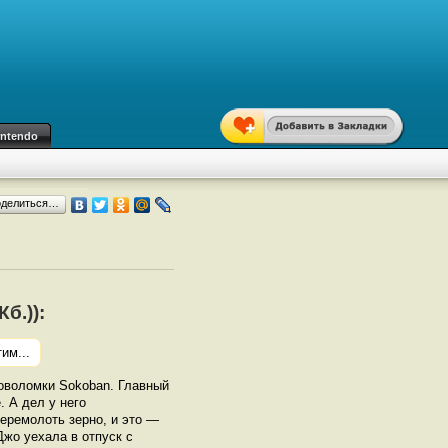
intendo
оделиться…
б.)):
им...
оволомки Sokoban. Главный
 А дел у него
перемолоть зерно, и это —
Джо уехала в отпуск с