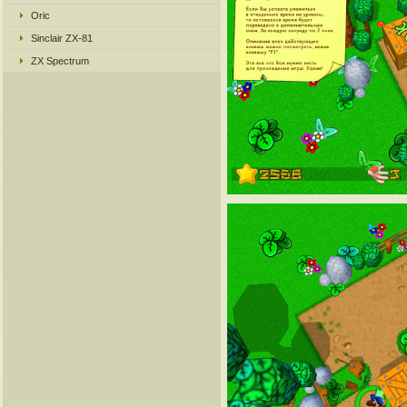
Oric
Sinclair ZX-81
ZX Spectrum