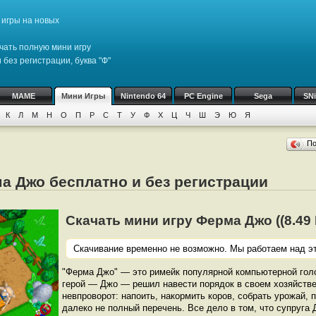
игры на новых
чать полную мини игру
 без регистрации, буква "Ф"
MAME
Мини Игры
Nintendo 64
PC Engine
Sega
SN
К
Л
М
Н
О
П
Р
С
Т
У
Ф
Х
Ц
Ч
Ш
Э
Ю
Я
П
а Джо бесплатно и без регистрации
Скачать мини игру Ферма Джо ((8.49 К
Скачивание временно не возможно. Мы работаем над эт
"Ферма Джо" — это римейк популярной компьютерной гол
герой — Джо — решил навести порядок в своем хозяйстве.
невпроворот: напоить, накормить коров, собрать урожай, 
далеко не полный перечень. Все дело в том, что супруга 