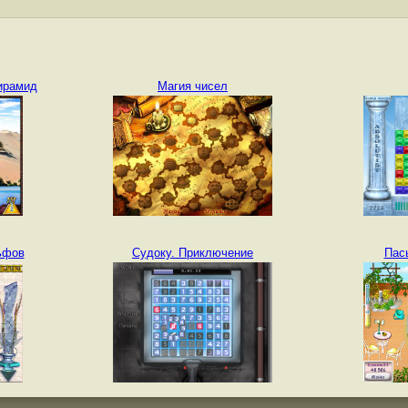
ирамид
Магия чисел
ьфов
Судоку. Приключение
Пас