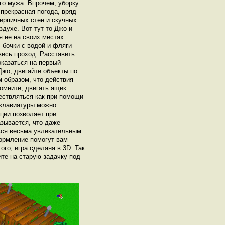
го мужа. Впрочем, уборку
прекрасная погода, вряд
кирпичных стен и скучных
духе. Вот тут то Джо и
 не на своих местах.
 бочки с водой и фляги
весь проход. Расставить
оказаться на первый
Джо, двигайте объекты по
 образом, что действия
омните, двигать ящик
ествляться как при помощи
 клавиатуры можно
яции позволяет при
зывается, что даже
ься весьма увлекательным
ормление помогут вам
го, игра сделана в 3D. Так
ите на старую задачку под