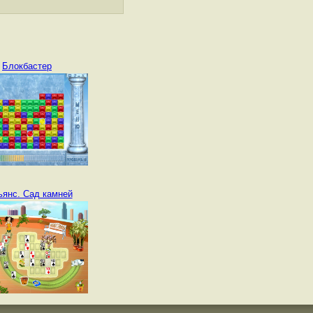
Блокбастер
ьянс. Сад камней