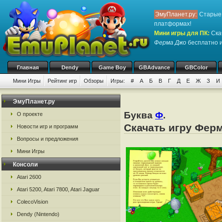
ЭмуПланет.ру:
Старые 
платформах!
Мини игры для ПК
:
Ска
Ферма Джо
бесплатно и
Главная
Dendy
Game Boy
GBAdvance
GBColor
Мини Игры
Рейтинг игр
Обзоры
Игры:
#
А
Б
В
Г
Д
Е
Ж
З
И
ЭмуПланет.ру
Буква
Ф
.
О проекте
Скачать игру Ферм
Новости игр и программ
Вопросы и предложения
Мини Игры
Консоли
Atari 2600
Atari 5200, Atari 7800, Atari Jaguar
ColecoVision
Dendy (Nintendo)