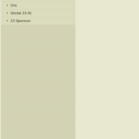
Oric
Sinclair ZX-81
ZX Spectrum