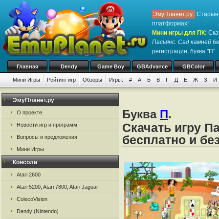
ЭмуПланет.ру:
Старые 
платформах!
Мини игры для ПК
:
Ска
Пасьянс. Сад камней
бе
регистрации, буква "П"
Главная
Dendy
Game Boy
GBAdvance
GBColor
Мини Игры
Рейтинг игр
Обзоры
Игры:
#
А
Б
В
Г
Д
Е
Ж
З
И
ЭмуПланет.ру
Буква
П
.
О проекте
Скачать игру П
Новости игр и программ
бесплатно и бе
Вопросы и предложения
Мини Игры
Консоли
Atari 2600
Atari 5200, Atari 7800, Atari Jaguar
ColecoVision
Dendy (Nintendo)