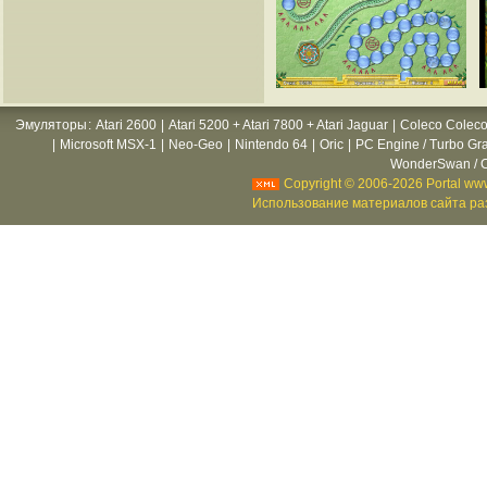
Эмуляторы
:
Atari 2600
|
Atari 5200 + Atari 7800 + Atari Jaguar
|
Coleco Coleco
|
Microsoft MSX-1
|
Neo-Geo
|
Nintendo 64
|
Oric
|
PC Engine / Turbo Gr
WonderSwan / C
Copyright © 2006-2026 Portal www
Использование материалов сайта раз