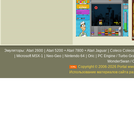
Эмуляторы
:
Atari 2600
|
Atari 5200 + Atari 7800 + Atari Jaguar
|
Coleco Coleco
|
Microsoft MSX-1
|
Neo-Geo
|
Nintendo 64
|
Oric
|
PC Engine / Turbo Gr
WonderSwan / C
Copyright © 2006-2026 Portal www
Использование материалов сайта раз