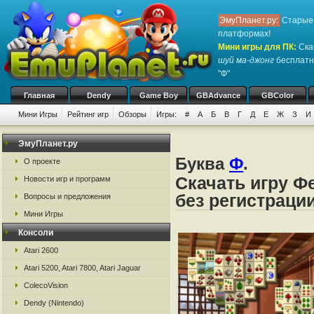
ЭмуПланет.ру:
Старые 
платформах!
Мини игры для ПК
:
Ска
шуй ма-джонг
бесплатно
"Ф"
Главная
Dendy
Game Boy
GBAdvance
GBColor
Мини Игры
Рейтинг игр
Обзоры
Игры:
#
А
Б
В
Г
Д
Е
Ж
З
И
ЭмуПланет.ру
Буква
Ф
.
О проекте
Скачать игру Ф
Новости игр и программ
без регистраци
Вопросы и предложения
Мини Игры
Консоли
Atari 2600
Atari 5200, Atari 7800, Atari Jaguar
ColecoVision
Dendy (Nintendo)