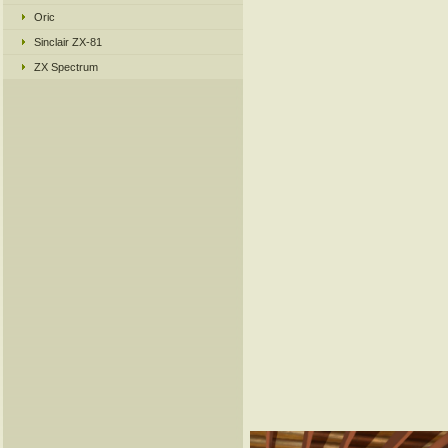
Oric
Sinclair ZX-81
ZX Spectrum