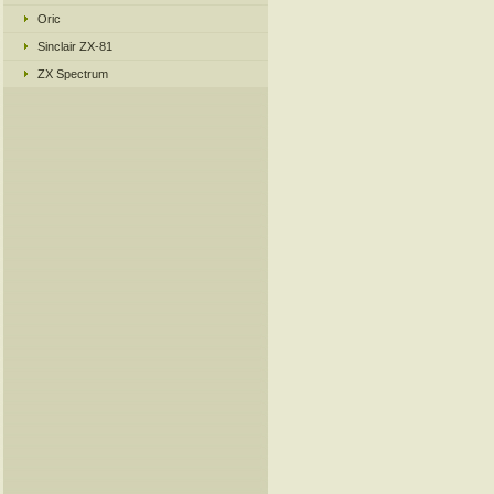
Oric
Sinclair ZX-81
ZX Spectrum