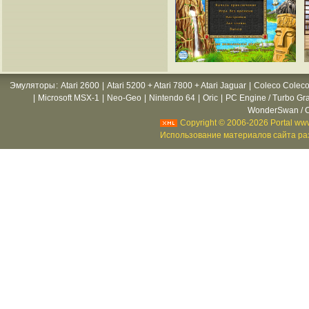
Эмуляторы
:
Atari 2600
|
Atari 5200 + Atari 7800 + Atari Jaguar
|
Coleco Coleco
|
Microsoft MSX-1
|
Neo-Geo
|
Nintendo 64
|
Oric
|
PC Engine / Turbo Gr
WonderSwan / C
Copyright © 2006-2026 Portal www
Использование материалов сайта раз