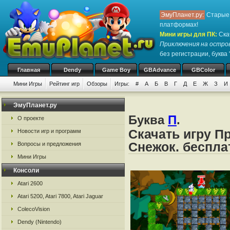
ЭмуПланет.ру:
Старые 
платформах!
Мини игры для ПК
:
Ска
Приключения на остров
без регистрации, буква 
Главная
Dendy
Game Boy
GBAdvance
GBColor
Мини Игры
Рейтинг игр
Обзоры
Игры:
#
А
Б
В
Г
Д
Е
Ж
З
И
ЭмуПланет.ру
Буква
П
.
О проекте
Скачать игру П
Новости игр и программ
Снежок. беспла
Вопросы и предложения
Мини Игры
Консоли
Atari 2600
Atari 5200, Atari 7800, Atari Jaguar
ColecoVision
Dendy (Nintendo)