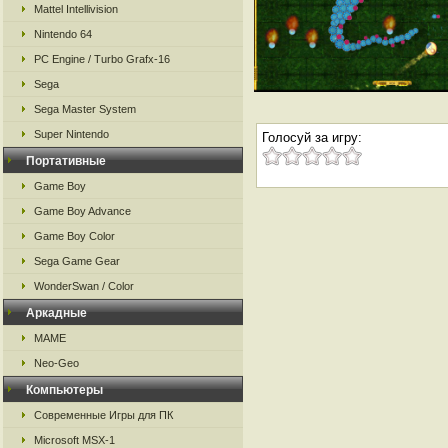
Mattel Intellivision
Nintendo 64
PC Engine / Turbo Grafx-16
Sega
Sega Master System
Super Nintendo
Голосуй за игру:
Портативные
Game Boy
Game Boy Advance
Game Boy Color
Sega Game Gear
WonderSwan / Color
Аркадные
MAME
Neo-Geo
Компьютеры
Современные Игры для ПК
Microsoft MSX-1