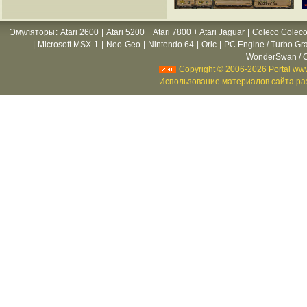
Эмуляторы
:
Atari 2600
|
Atari 5200 + Atari 7800 + Atari Jaguar
|
Coleco Coleco
|
Microsoft MSX-1
|
Neo-Geo
|
Nintendo 64
|
Oric
|
PC Engine / Turbo Gr
WonderSwan / C
Copyright © 2006-2026 Portal www
Использование материалов сайта раз