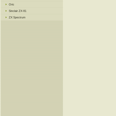
Oric
Sinclair ZX-81
ZX Spectrum