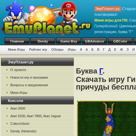
ЭмуПланет.ру:
Старые 
платформах!
Мини игры для ПК
:
Ска
Гиперболоид. Цветные
регистрации, буква "Г"
Главная
Dendy
Game Boy
GBAdvance
GBColor
Мини Игры
Рейтинг игр
Обзоры
Игры:
#
А
Б
В
Г
Д
Е
Ж
З
И
ЭмуПланет.ру
Буква
Г
.
О проекте
Скачать игру Г
Новости игр и программ
причуды беспла
Вопросы и предложения
Мини Игры
Консоли
Atari 2600
Atari 5200, Atari 7800, Atari Jaguar
ColecoVision
Dendy (Nintendo)