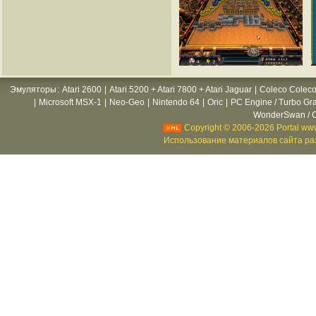
Эмуляторы
:
Atari 2600
|
Atari 5200 + Atari 7800 + Atari Jaguar
|
Coleco Coleco
|
Microsoft MSX-1
|
Neo-Geo
|
Nintendo 64
|
Oric
|
PC Engine / Turbo Gr
WonderSwan / C
Copyright © 2006-2026 Portal www
Использование материалов сайта раз