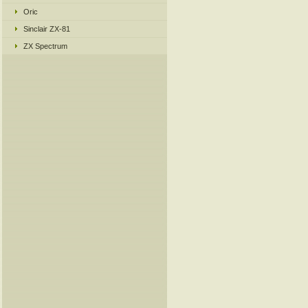
Oric
Sinclair ZX-81
ZX Spectrum