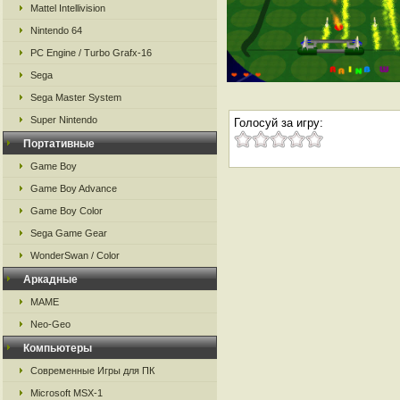
Mattel Intellivision
Nintendo 64
PC Engine / Turbo Grafx-16
Sega
Sega Master System
Super Nintendo
Голосуй за игру:
Портативные
Game Boy
Game Boy Advance
Game Boy Color
Sega Game Gear
WonderSwan / Color
Аркадные
MAME
Neo-Geo
Компьютеры
Современные Игры для ПК
Microsoft MSX-1