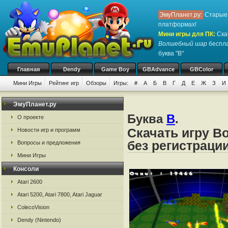
ЭмуПланет.ру:
Старые 
платформах!
Мини игры для ПК
:
Ска
Волшебный шар
беспла
буква "В"
Главная
Dendy
Game Boy
GBAdvance
GBColor
Мини Игры
Рейтинг игр
Обзоры
Игры:
#
А
Б
В
Г
Д
Е
Ж
З
И
ЭмуПланет.ру
Буква
В
.
О проекте
Скачать игру В
Новости игр и программ
без регистраци
Вопросы и предложения
Мини Игры
Консоли
Atari 2600
Atari 5200, Atari 7800, Atari Jaguar
ColecoVision
Dendy (Nintendo)