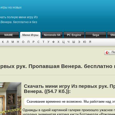
игры на новых
чать полную мини игру
Из
 Венера.
бесплатно и без
MAME
Мини Игры
Nintendo 64
PC Engine
Sega
SN
К
Л
М
Н
О
П
Р
С
Т
У
Ф
Х
Ц
Ч
Ш
Э
Ю
Я
П
ервых рук. Пропавшая Венера. бесплатно 
Скачать мини игру Из первых рук. 
Венера. ((54.7 Кб.)):
Скачивание временно не возможно. Мы работаем над эт
Однажды в одной картинной галерее произошло ужасное 
украдена знаменитая картина кисти Боттичелли «Рождени