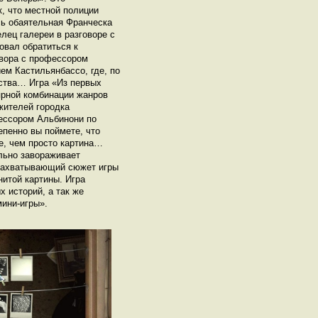
, что местной полиции
сь обаятельная Франческа
лец галереи в разговоре с
овал обратиться к
овора с профессором
ем Кастильянбассо, где, по
ества… Игра «Из первых
ярной комбинации жанров
жителей городка
фессором Альбинони по
пенно вы поймете, что
е, чем просто картина…
льно завораживает
захватывающий сюжет игры
нитой картины. Игра
 историй, а так же
мини-игры».