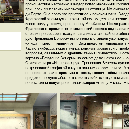
происшествие настолько взбудоражило маленький городок
пришлось пригласить инспектора из столицы. Им оказала
ди Порта. Она сразу же приступила к поискам улик. Владе
Франческой упомянул о неком тайном обществе и посовет
известному ученому, профессору Альбинони. После разг
Франческа отправляется в маленький городок под названи
словам профессора, находился замок этого тайного общ
рук. Пропавшая Венера» выполнена в ставшей уже попул
«я ищу + квест + мини-игры». Вам предстоит опрашивать 
Кастильянбассо, искать улики, консультироваться с про
вопросам, связанным с древним тайным обществом. Посте
картина «Рождение Венеры» на самом деле нечто больше
Отличная игра «Из первых рук. Пропавшая Венера» буква
потрясающей графикой и музыкальным оформлением. А 
не позволит вам оторваться от разгадывания тайны знаме
придется по душе абсолютно всем любителям детективных
почитателям популярной смеси жанров «я ищу + квест + 