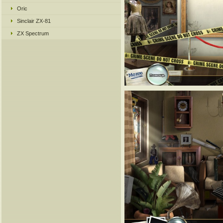
Oric
Sinclair ZX-81
ZX Spectrum