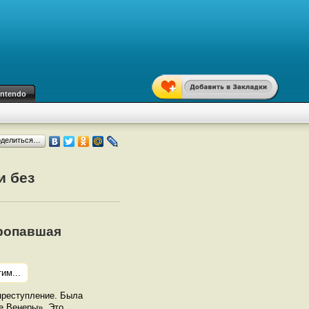
intendo
оделиться…
и без
Пропавшая
им...
преступление. Была
е Венеры». Это