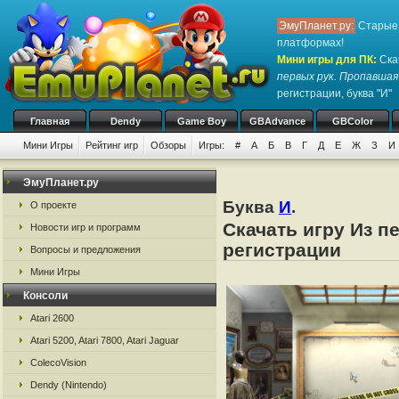
ЭмуПланет.ру:
Старые 
платформах!
Мини игры для ПК
:
Ска
первых рук. Пропавшая
регистрации, буква "И"
Главная
Dendy
Game Boy
GBAdvance
GBColor
Мини Игры
Рейтинг игр
Обзоры
Игры:
#
А
Б
В
Г
Д
Е
Ж
З
И
ЭмуПланет.ру
Буква
И
.
О проекте
Скачать игру Из п
Новости игр и программ
регистрации
Вопросы и предложения
Мини Игры
Консоли
Atari 2600
Atari 5200, Atari 7800, Atari Jaguar
ColecoVision
Dendy (Nintendo)