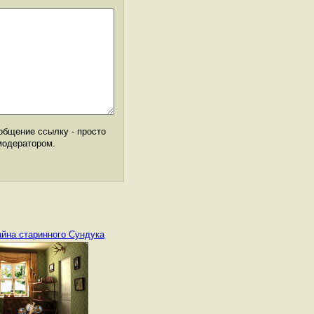
общение ссылку - просто
модератором.
айна старинного Сундука