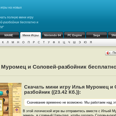
игры на новых
чать полную мини игру
ей-разбойник
бесплатно и
"И"
MAME
Мини Игры
Nintendo 64
PC Engine
Sega
SN
К
Л
М
Н
О
П
Р
С
Т
У
Ф
Х
Ц
Ч
Ш
Э
Ю
Я
П
 Муромец и Соловей-разбойник бесплатно
Скачать мини игру Илья Муромец и 
разбойник ((23.42 Кб.)):
Скачивание временно не возможно. Мы работаем над эт
В этой логической игре вы отправитесь вместе с Ильей М
земель, в славный Царьград, чтобы одолеть Соловья-разб