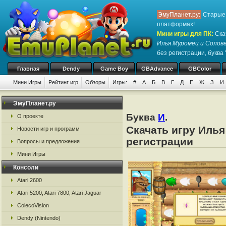
ЭмуПланет.ру:
Старые 
платформах!
Мини игры для ПК
:
Ска
Илья Муромец и Солов
без регистрации, буква 
Главная
Dendy
Game Boy
GBAdvance
GBColor
Мини Игры
Рейтинг игр
Обзоры
Игры:
#
А
Б
В
Г
Д
Е
Ж
З
И
ЭмуПланет.ру
Буква
И
.
О проекте
Скачать игру Илья
Новости игр и программ
регистрации
Вопросы и предложения
Мини Игры
Консоли
Atari 2600
Atari 5200, Atari 7800, Atari Jaguar
ColecoVision
Dendy (Nintendo)