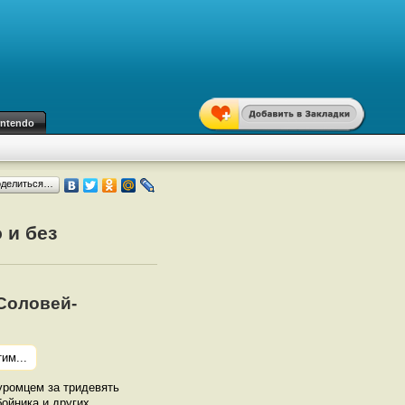
intendo
оделиться…
 и без
Соловей-
им...
уромцем за тридевять
ойника и других