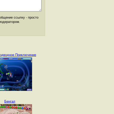
общение ссылку - просто
модератором.
одводное Приключение
Бенгал