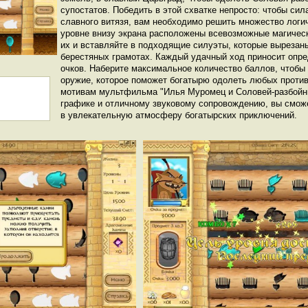
супостатов. Победить в этой схватке непросто: чтобы си
славного витязя, вам необходимо решить множество логи
уровне внизу экрана расположены всевозможные магичес
их и вставляйте в подходящие силуэты, которые выреза
берестяных грамотах. Каждый удачный ход приносит опр
очков. Наберите максимальное количество баллов, чтобы
оружие, которое поможет богатырю одолеть любых противн
мотивам мультфильма "Илья Муромец и Соловей-разбойни
графике и отличному звуковому сопровождению, вы смож
в увлекательную атмосферу богатырских приключений.