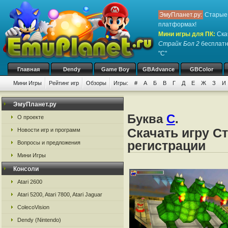
ЭмуПланет.ру:
Старые 
платформах!
Мини игры для ПК
:
Ска
Страйк Бол 2
бесплатно
"С"
Главная
Dendy
Game Boy
GBAdvance
GBColor
Мини Игры
Рейтинг игр
Обзоры
Игры:
#
А
Б
В
Г
Д
Е
Ж
З
И
ЭмуПланет.ру
Буква
С
.
О проекте
Скачать игру Ст
Новости игр и программ
регистрации
Вопросы и предложения
Мини Игры
Консоли
Atari 2600
Atari 5200, Atari 7800, Atari Jaguar
ColecoVision
Dendy (Nintendo)