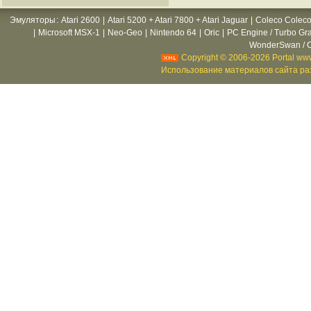
Эмуляторы
:
Atari 2600
|
Atari 5200 + Atari 7800 + Atari Jaguar
|
Coleco Coleco
|
Microsoft MSX-1
|
Neo-Geo
|
Nintendo 64
|
Oric
|
PC Engine / Turbo Gr
WonderSwan / C
Copyright © 2006-2026 Portal www
Использование материалов сайта раз