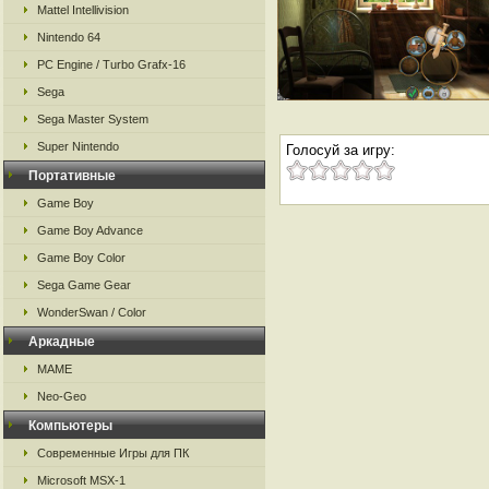
Mattel Intellivision
Nintendo 64
PC Engine / Turbo Grafx-16
Sega
Sega Master System
Super Nintendo
Голосуй за игру:
Портативные
Game Boy
Game Boy Advance
Game Boy Color
Sega Game Gear
WonderSwan / Color
Аркадные
MAME
Neo-Geo
Компьютеры
Современные Игры для ПК
Microsoft MSX-1