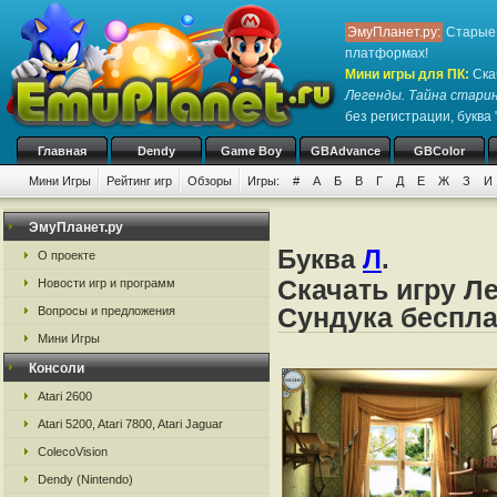
ЭмуПланет.ру:
Старые 
платформах!
Мини игры для ПК
:
Ска
Легенды. Тайна стари
без регистрации, буква 
Главная
Dendy
Game Boy
GBAdvance
GBColor
Мини Игры
Рейтинг игр
Обзоры
Игры:
#
А
Б
В
Г
Д
Е
Ж
З
И
ЭмуПланет.ру
Буква
Л
.
О проекте
Скачать игру Л
Новости игр и программ
Сундука беспла
Вопросы и предложения
Мини Игры
Консоли
Atari 2600
Atari 5200, Atari 7800, Atari Jaguar
ColecoVision
Dendy (Nintendo)