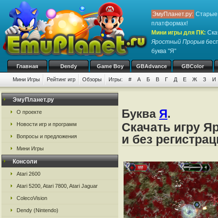
ЭмуПланет.ру:
Старые 
платформах!
Мини игры для ПК
:
Ска
Яростный Прорыв
бесп
буква "Я"
Главная
Dendy
Game Boy
GBAdvance
GBColor
Мини Игры
Рейтинг игр
Обзоры
Игры:
#
А
Б
В
Г
Д
Е
Ж
З
И
ЭмуПланет.ру
Буква
Я
.
О проекте
Скачать игру Я
Новости игр и программ
и без регистрац
Вопросы и предложения
Мини Игры
Консоли
Atari 2600
Atari 5200, Atari 7800, Atari Jaguar
ColecoVision
Dendy (Nintendo)