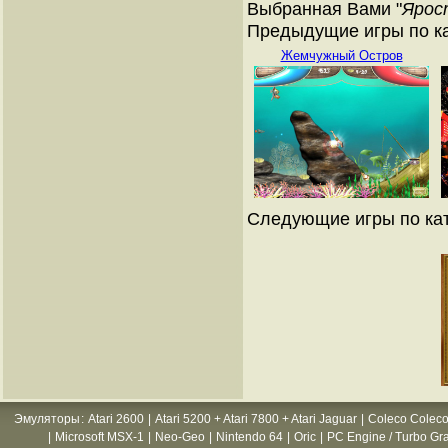
Выбранная Вами "
Ярос
Предыдущие игры по ка
Жемчужный Остров
Следующие игры по кат
Эмуляторы
:
Atari 2600
|
Atari 5200 + Atari 7800 + Atari Jaguar
|
Coleco Coleco
|
Microsoft MSX-1
|
Neo-Geo
|
Nintendo 64
|
Oric
|
PC Engine / Turbo Gr