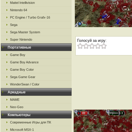
Mattel Intellivision
Nintendo 64
PC Engine / Turbo Grafx-16
Sega
Sega Master System
Super Nintendo
Голосуй за игру:
Портативные
Game Boy
Game Boy Advance
Game Boy Color
Sega Game Gear
WonderSwan / Color
Аркадные
MAME
Neo-Geo
Компьютеры
Современные Игры для ПК
Microsoft MSX-1