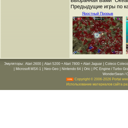
Выбранная Вами "
Океа
Предыдущие игры по ка
Яростный Прорыв
Эмуляторы
:
Atari 2600
|
Atari 5200 + Atari 7800 + Atari Jaguar
|
Coleco Coleco
|
Microsoft MSX-1
|
Neo-Geo
|
Nintendo 64
|
Oric
|
PC Engine / Turbo Gr
WonderSwan / C
Copyright © 2006-2026 Portal www
Использование материалов сайта раз