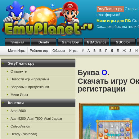
ЭмуПланет.ру:
Старые 
платформах!
Мини игры для ПК
:
Ска
Океаникс
бесплатно и б
Главная
Dendy
Game Boy
GBAdvance
GBColor
Мини Игры
Рейтинг игр
Обзоры
Игры:
#
А
Б
В
Г
Д
Е
Ж
З
И
ЭмуПланет.ру
Буква
О
.
О проекте
Скачать игру О
Новости игр и программ
регистрации
Вопросы и предложения
Мини Игры
Консоли
Atari 2600
Atari 5200, Atari 7800, Atari Jaguar
ColecoVision
Dendy (Nintendo)