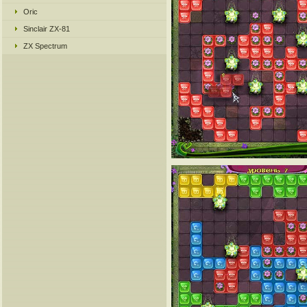
Oric
Sinclair ZX-81
ZX Spectrum