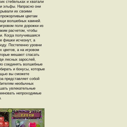
ких стебельках и хватали
 и эльфы. Напрасно они
крывали их своими
к прожорливым цветам
мощи волшебных камней.
игровом поле дорожки из
аким расчетом, чтобы
ки. Когда получившаяся
е фишки исчезнут, а
боду. Постепенно уровни
 цветов, а на игровом
оторые мешают спасать
де лесных зарослей,
имо соединять волшебные
бирать и бонусы, которые
мощью вы сможете
ра представляет собой
юбителям необычных
ешать увлекательные
 миновать непроходимые
.