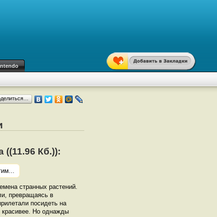
intendo
оделиться…
и
(11.96 Кб.)):
им...
емена странных растений.
ли, превращаясь в
рилетали посидеть на
 красивее. Но однажды