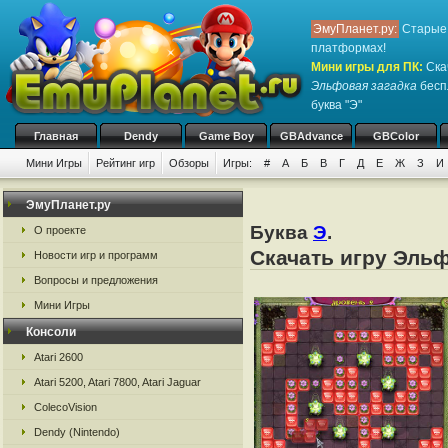
ЭмуПланет.ру:
Старые 
платформах!
Мини игры для ПК
:
Ска
Эльфовая загадка
бесп
буква "Э"
Главная
Dendy
Game Boy
GBAdvance
GBColor
Мини Игры
Рейтинг игр
Обзоры
Игры:
#
А
Б
В
Г
Д
Е
Ж
З
И
ЭмуПланет.ру
Буква
Э
.
О проекте
Скачать игру Эльф
Новости игр и программ
Вопросы и предложения
Мини Игры
Консоли
Atari 2600
Atari 5200, Atari 7800, Atari Jaguar
ColecoVision
Dendy (Nintendo)