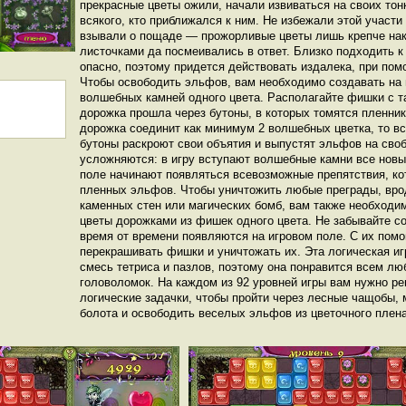
прекрасные цветы ожили, начали извиваться на своих тон
всякого, кто приближался к ним. Не избежали этой участи
взывали о пощаде — прожорливые цветы лишь крепче на
листочками да посмеивались в ответ. Близко подходить 
опасно, поэтому придется действовать издалека, при по
Чтобы освободить эльфов, вам необходимо создавать на 
волшебных камней одного цвета. Располагайте фишки с т
дорожка прошла через бутоны, в которых томятся пленни
дорожка соединит как минимум 2 волшебных цветка, то вс
бутоны раскроют свои объятия и выпустят эльфов на сво
усложняются: в игру вступают волшебные камни все новых
поле начинают появляться всевозможные препятствия, к
пленных эльфов. Чтобы уничтожить любые преграды, вро
каменных стен или магических бомб, вам также необход
цветы дорожками из фишек одного цвета. Не забывайте со
время от времени появляются на игровом поле. С их по
перекрашивать фишки и уничтожать их. Эта логическая иг
смесь тетриса и пазлов, поэтому она понравится всем л
головоломок. На каждом из 92 уровней игры вам нужно р
логические задачки, чтобы пройти через лесные чащобы,
болота и освободить веселых эльфов из цветочного плена