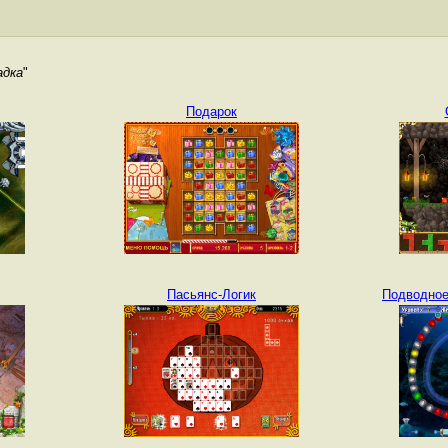
адка
"
Подарок
Пасьянс-Логик
Подводное