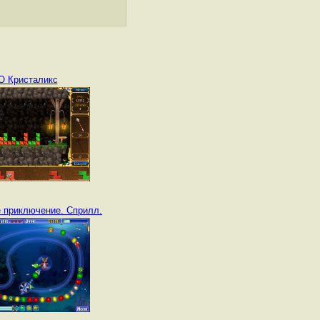
О Кристаликс
 приключение. Сприлл.