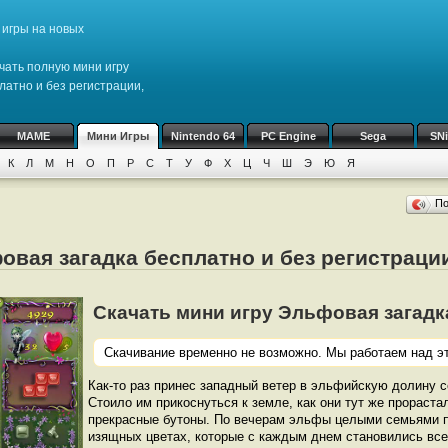
игры на новых
чать полную мини игру
латно и без регистрации,
MAME
Мини Игры
Nintendo 64
PC Engine
Sega
SN
К
Л
М
Н
О
П
Р
С
Т
У
Ф
Х
Ц
Ч
Ш
Э
Ю
Я
П
овая загадка бесплатно и без регистраци
Скачать мини игру Эльфовая загадка (
Скачивание временно не возможно. Мы работаем над эт
Как-то раз принес западный ветер в эльфийскую долину с
Стоило им прикоснуться к земле, как они тут же прораста
прекрасные бутоны. По вечерам эльфы целыми семьями п
изящных цветах, которые с каждым днем становились все