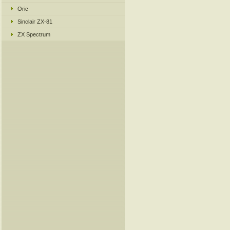
Oric
Sinclair ZX-81
ZX Spectrum