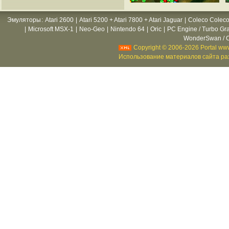
Эмуляторы
:
Atari 2600
|
Atari 5200 + Atari 7800 + Atari Jaguar
|
Coleco Coleco
|
Microsoft MSX-1
|
Neo-Geo
|
Nintendo 64
|
Oric
|
PC Engine / Turbo Gr
WonderSwan / C
Copyright © 2006-2026 Portal www
Использование материалов сайта раз