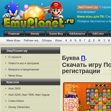
ЭмуПланет.ру:
Старые 
платформах!
Мини игры для ПК
:
Ска
Подарок
бесплатно и бе
Главная
Dendy
Game Boy
GBAdvance
GBColor
Мини Игры
Рейтинг игр
Обзоры
Игры:
#
А
Б
В
Г
Д
Е
Ж
З
И
ЭмуПланет.ру
Буква
П
.
О проекте
Скачать игру П
Новости игр и программ
регистрации
Вопросы и предложения
Мини Игры
Консоли
Atari 2600
Atari 5200, Atari 7800, Atari Jaguar
ColecoVision
Dendy (Nintendo)