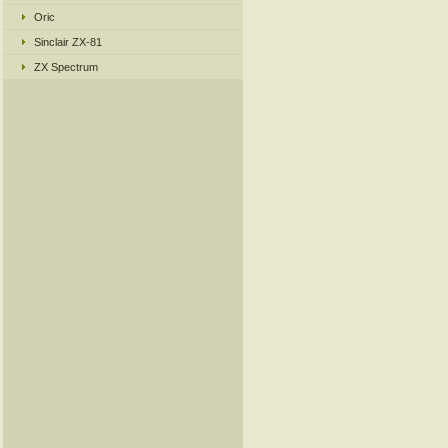
Oric
Sinclair ZX-81
ZX Spectrum