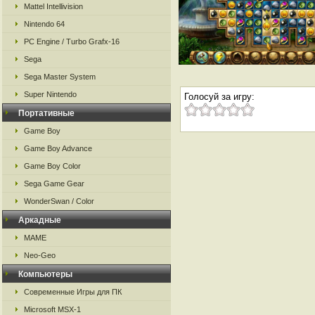
Mattel Intellivision
Nintendo 64
PC Engine / Turbo Grafx-16
Sega
Sega Master System
Super Nintendo
Голосуй за игру:
Портативные
Game Boy
Game Boy Advance
Game Boy Color
Sega Game Gear
WonderSwan / Color
Аркадные
MAME
Neo-Geo
Компьютеры
Современные Игры для ПК
Microsoft MSX-1