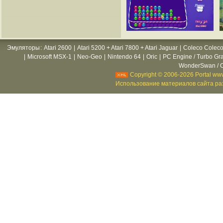
Эмуляторы
:
Atari 2600
|
Atari 5200 + Atari 7800 + Atari Jaguar
|
Coleco Coleco
|
Microsoft MSX-1
|
Neo-Geo
|
Nintendo 64
|
Oric
|
PC Engine / Turbo Gr
WonderSwan / C
Copyright © 2006-2026 Portal www
Использование материалов сайта раз