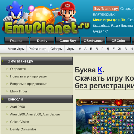
ЭмуПланет.ру:
Старые 
платформах!
Мини игры для ПК
:
Ска
Колыбель Рима
бесплат
буква "К"
Главная
Dendy
Game Boy
GBAdvance
GBColor
Мини Игры
Рейтинг игр
Обзоры
Игры:
#
А
Б
В
Г
Д
Е
Ж
З
И
ЭмуПланет.ру
Буква
К
.
О проекте
Скачать игру К
Новости игр и программ
без регистраци
Вопросы и предложения
Мини Игры
Консоли
Atari 2600
Atari 5200, Atari 7800, Atari Jaguar
ColecoVision
Dendy (Nintendo)