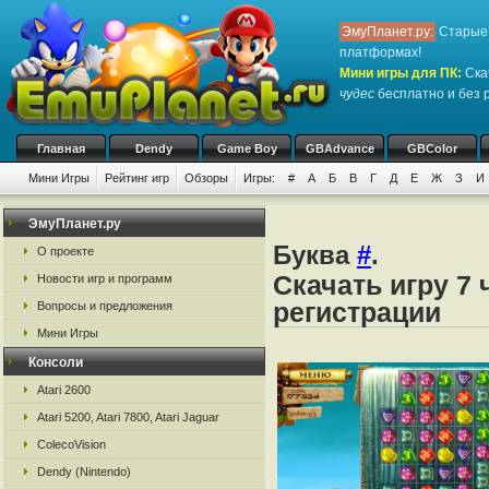
ЭмуПланет.ру:
Старые 
платформах!
Мини игры для ПК
:
Ска
чудес
бесплатно и без р
Главная
Dendy
Game Boy
GBAdvance
GBColor
Мини Игры
Рейтинг игр
Обзоры
Игры:
#
А
Б
В
Г
Д
Е
Ж
З
И
ЭмуПланет.ру
Буква
#
.
О проекте
Скачать игру 7 
Новости игр и программ
регистрации
Вопросы и предложения
Мини Игры
Консоли
Atari 2600
Atari 5200, Atari 7800, Atari Jaguar
ColecoVision
Dendy (Nintendo)