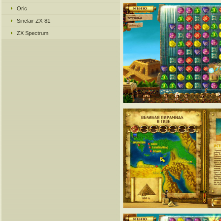
Oric
Sinclair ZX-81
ZX Spectrum