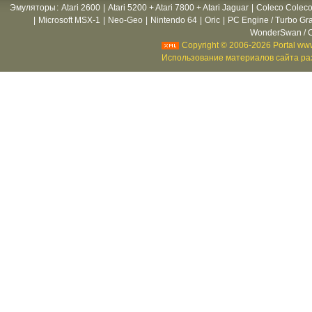
Эмуляторы
:
Atari 2600
|
Atari 5200 + Atari 7800 + Atari Jaguar
|
Coleco Coleco
|
Microsoft MSX-1
|
Neo-Geo
|
Nintendo 64
|
Oric
|
PC Engine / Turbo Gr
WonderSwan / C
Copyright © 2006-2026 Portal www
Использование материалов сайта раз