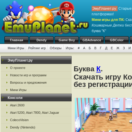
ЭмуПланет.ру:
Старые 
платформах!
Мини игры для ПК
:
Ска
Кошмарные Детки
бесп
буква "К"
Главная
Dendy
Game Boy
GBAdvance
GBColor
Мини Игры
Рейтинг игр
Обзоры
Игры:
#
А
Б
В
Г
Д
Е
Ж
З
И
ЭмуПланет.ру
Буква
К
.
О проекте
Скачать игру К
Новости игр и программ
без регистраци
Вопросы и предложения
Мини Игры
Консоли
Atari 2600
Atari 5200, Atari 7800, Atari Jaguar
ColecoVision
Dendy (Nintendo)