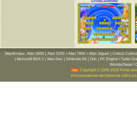
Эмуляторы
:
Atari 2600
|
Atari 5200 + Atari 7800 + Atari Jaguar
|
Coleco Coleco
|
Microsoft MSX-1
|
Neo-Geo
|
Nintendo 64
|
Oric
|
PC Engine / Turbo Gr
WonderSwan / C
Copyright © 2006-2026 Portal www
Использование материалов сайта раз