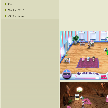
Oric
Sinclair ZX-81
ZX Spectrum