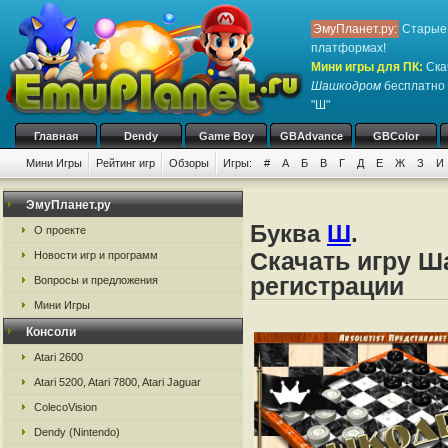
ЭмуПланет.ру:
Старые 
платформах!
Мини игры для ПК
:
Ска
Шашкодром
бесплатно 
"Ш"
Главная
Dendy
Game Boy
GBAdvance
GBColor
Мини Игры
Рейтинг игр
Обзоры
Игры:
#
А
Б
В
Г
Д
Е
Ж
З
И
ЭмуПланет.ру
Буква
Ш
.
О проекте
Скачать игру Ш
Новости игр и программ
регистрации
Вопросы и предложения
Мини Игры
Консоли
Atari 2600
Atari 5200, Atari 7800, Atari Jaguar
ColecoVision
Dendy (Nintendo)