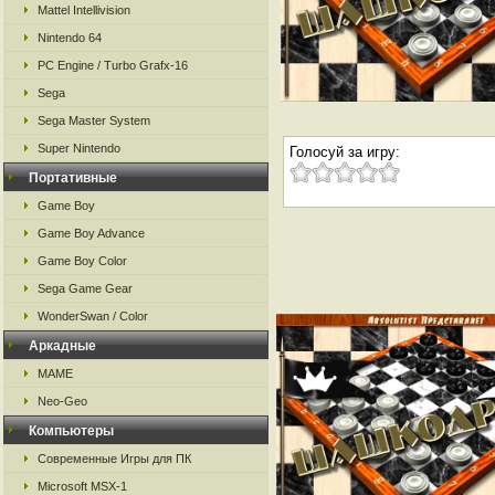
Mattel Intellivision
Nintendo 64
PC Engine / Turbo Grafx-16
Sega
Sega Master System
Super Nintendo
Голосуй за игру:
Портативные
Game Boy
Game Boy Advance
Game Boy Color
Sega Game Gear
WonderSwan / Color
Аркадные
MAME
Neo-Geo
Компьютеры
Современные Игры для ПК
Microsoft MSX-1