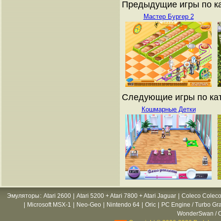
Предыдущие игры по ка
Мастер Бургер 2
Следующие игры по кат
Кошмарные Детки
Эмуляторы
:
Atari 2600
|
Atari 5200 + Atari 7800 + Atari Jaguar
|
Coleco Coleco
|
Microsoft MSX-1
|
Neo-Geo
|
Nintendo 64
|
Oric
|
PC Engine / Turbo Gr
WonderSwan / C