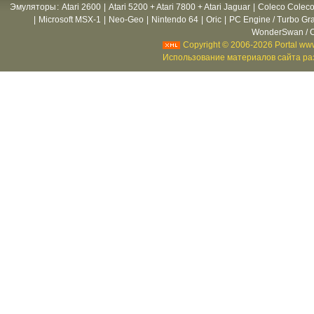
Эмуляторы
:
Atari 2600
|
Atari 5200 + Atari 7800 + Atari Jaguar
|
Coleco Coleco
|
Microsoft MSX-1
|
Neo-Geo
|
Nintendo 64
|
Oric
|
PC Engine / Turbo Gr
WonderSwan / C
Copyright © 2006-2026 Portal www
Использование материалов сайта раз