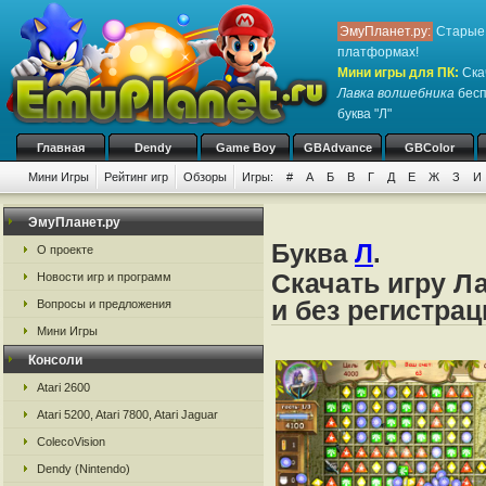
ЭмуПланет.ру:
Старые 
платформах!
Мини игры для ПК
:
Ска
Лавка волшебника
бесп
буква "Л"
Главная
Dendy
Game Boy
GBAdvance
GBColor
Мини Игры
Рейтинг игр
Обзоры
Игры:
#
А
Б
В
Г
Д
Е
Ж
З
И
ЭмуПланет.ру
Буква
Л
.
О проекте
Скачать игру Л
Новости игр и программ
и без регистрац
Вопросы и предложения
Мини Игры
Консоли
Atari 2600
Atari 5200, Atari 7800, Atari Jaguar
ColecoVision
Dendy (Nintendo)