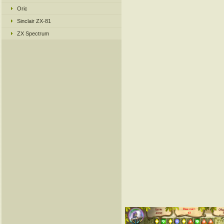
Oric
Sinclair ZX-81
ZX Spectrum