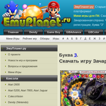
ЭмуПланет.ру:
Старые 
платформах!
Мини игры для ПК
:
Ска
Зачарованная страна. 
регистрации, буква "З"
Главная
Dendy
Game Boy
GBAdvance
GBColor
Мини Игры
Рейтинг игр
Обзоры
Игры:
#
А
Б
В
Г
Д
Е
Ж
З
И
ЭмуПланет.ру
Буква
З
.
О проекте
Скачать игру Зача
Новости игр и программ
Вопросы и предложения
Мини Игры
Консоли
Atari 2600
Atari 5200, Atari 7800, Atari Jaguar
ColecoVision
Dendy (Nintendo)