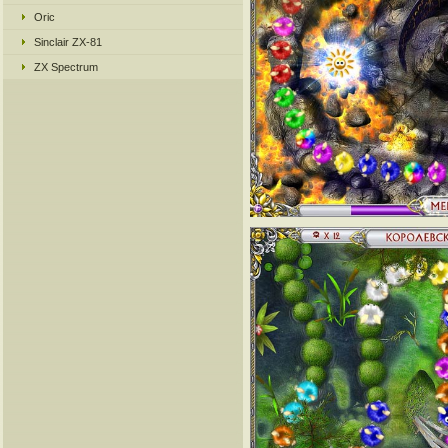
Oric
Sinclair ZX-81
ZX Spectrum