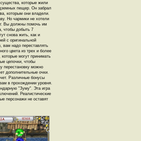
существа, которые жили
одземных пещер. Он забрал
ва, которым они владели.
ву. Но чармики не хотели
ег. Вы должны помочь им
а, чтобы добыть 7
ут снова жить, как и
ней с оригинальной
, вам надо переставлять
ого цвета из трех и более
 которые могут принимать
ые цепочки, чтобы
ну перестановку можно
сет дополнительные очки.
счет. Различные бонусы
вам в прохождении уровня.
ндарную "Зуму". Эта игра
иключений. Реалистические
ые персонажи не оставят