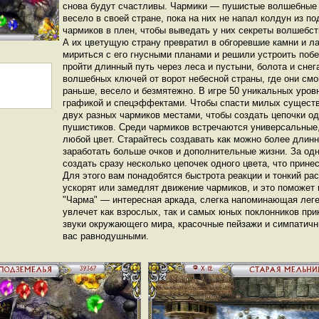
снова будут счастливы. Чармики — пушистые волшебные 
весело в своей стране, пока на них не напал колдун из п
чармиков в плен, чтобы выведать у них секреты волшебст
А их цветущую страну превратил в обгоревшие камни и ла
мириться с его гнусными планами и решили устроить поб
пройти длинный путь через леса и пустыни, болота и снег
волшебных ключей от ворот небесной страны, где они смог
раньше, весело и безмятежно. В игре 50 уникальных уров
графикой и спецэффектами. Чтобы спасти милых существ
двух разных чармиков местами, чтобы создать цепочки одн
пушистиков. Среди чармиков встречаются универсальные,
любой цвет. Старайтесь создавать как можно более длинн
заработать больше очков и дополнительные жизни. За од
создать сразу несколько цепочек одного цвета, что прине
Для этого вам понадобятся быстрота реакции и тонкий ра
ускорят или замедлят движение чармиков, и это поможет 
"Чарма" — интересная аркада, слегка напоминающая леге
увлечет как взрослых, так и самых юных поклонников пр
звуки окружающего мира, красочные пейзажи и симпатичн
вас равнодушными.