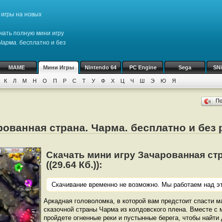
игры на новых
чать полную мини игру
Чарма.
бесплатно и без
MAME
Мини Игры
Nintendo 64
PC Engine
Sega
SN
К
Л
М
Н
О
П
Р
С
Т
У
Ф
Х
Ц
Ч
Ш
Э
Ю
Я
П
рованная страна. Чарма. бесплатно и без
Скачать мини игру Зачарованная стр
((29.64 Кб.)):
Скачивание временно не возможно. Мы работаем над эт
Аркадная головоломка, в которой вам предстоит спасти 
сказочной страны Чарма из колдовского плена. Вместе 
пройдете огненные реки и пустынные берега, чтобы найти 