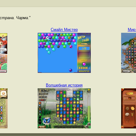
 страна. Чарма.
"
Смайл Мистер
Мир
Волшебная история