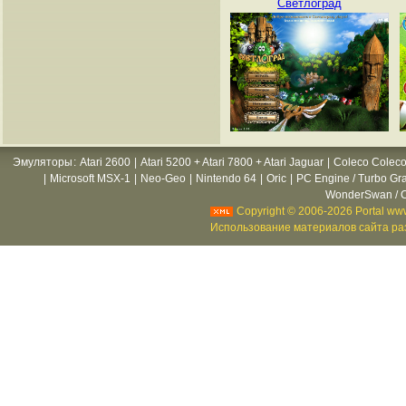
Светлоград
Эмуляторы
:
Atari 2600
|
Atari 5200 + Atari 7800 + Atari Jaguar
|
Coleco Coleco
|
Microsoft MSX-1
|
Neo-Geo
|
Nintendo 64
|
Oric
|
PC Engine / Turbo Gr
WonderSwan / C
Copyright © 2006-2026 Portal www
Использование материалов сайта раз