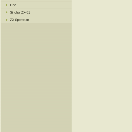
Oric
Sinclair ZX-81
ZX Spectrum