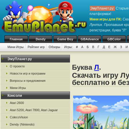
ЭмуПланет.ру:
Старые 
платформах!
Мини игры для ПК
:
Ска
Лунтик. Пропавшие кр
регистрации, буква "Л"
Главная
Dendy
Game Boy
GBAdvance
GBColor
Мини Игры
Рейтинг игр
Обзоры
Игры:
#
А
Б
В
Г
Д
Е
Ж
З
И
ЭмуПланет.ру
Буква
Л
.
О проекте
Скачать игру Л
Новости игр и программ
бесплатно и бе
Вопросы и предложения
Мини Игры
Консоли
Atari 2600
Atari 5200, Atari 7800, Atari Jaguar
ColecoVision
Dendy (Nintendo)