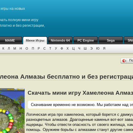
игры на новых
чать полную мини игру
платно и без регистрации,
MAME
Мини Игры
Nintendo 64
PC Engine
Sega
SN
К
Л
М
Н
О
П
Р
С
Т
У
Ф
Х
Ц
Ч
Ш
Э
Ю
Я
П
елеона Алмазы бесплатно и без регистрац
Скачать мини игру Хамелеона Алмазы 
Скачивание временно не возможно. Мы работаем над эт
Логическая игра про хамелеона, который борется с движ
разноцветных алмазов. Драгоценные каменья вот-вот зава
ящерицы. Чтобы отвести опасность от своего жилища, ха
помощь. Оружием борьбы с алмазами станут другие сам