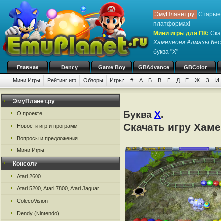
ЭмуПланет.ру:
Старые 
платформах!
Мини игры для ПК
:
Ска
Хамелеона Алмазы
бес
буква "Х"
Главная
Dendy
Game Boy
GBAdvance
GBColor
Мини Игры
Рейтинг игр
Обзоры
Игры:
#
А
Б
В
Г
Д
Е
Ж
З
И
ЭмуПланет.ру
Буква
Х
.
О проекте
Скачать игру Хам
Новости игр и программ
Вопросы и предложения
Мини Игры
Консоли
Atari 2600
Atari 5200, Atari 7800, Atari Jaguar
ColecoVision
Dendy (Nintendo)