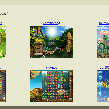
лмазы
"
на
Светлоград
Лунтик
ь
7 чудес
За 100