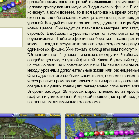
вращайте хамелеона и стреляйте алмазами с таким расче
цепочке группу как минимум из 3 одинаковых фишек. В с
исчезнут, а если повезет, то и вся цепочка на время отсту
окончательно обезопасить жилище хамелеона, вам придет
уровней. Каждый из них сложнее предыдущего: в игру бу
новых цветов. Они будут двигаться все быстрее, что зат
стрельбу. Вдобавок, на уровнях появятся телепорты, ко
неуязвимыми. Чтобы эффективнее бороться с самоцветам
комбо — когда в результате одного хода создается сразу 
одинаковых фишек. Уничтожать самоцветы вам помогут и 
"Огненный шар", "Пулемет" и множество других. Чтобы а
создайте цепочку с нужной фишкой. Каждый удачный ход 
не только очки, но и золотые монетки. На эти деньги вы с
между уровнями дополнительные жизни или разноцветные
Они наделяют его особыми свойствами, позволяя замедл
через равные промежутки времени активировать дополнит
создана в лучших традициях легендарных логических арка
Впереди вас ждет 15 игровых миров, множество интересн
графика и увлекательный игровой процесс, который приде
поклонникам динамичных головоломок.