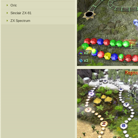
Oric
Sinclair ZX-81
ZX Spectrum