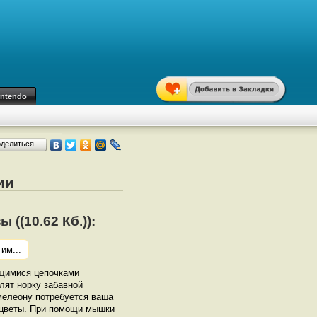
intendo
оделиться…
ии
((10.62 Кб.)):
им...
ущимися цепочками
лят норку забавной
мелеону потребуется ваша
оцветы. При помощи мышки