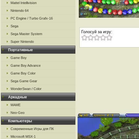
Mattel Intellivision
Nintendo 64
PC Engine / Turbo Grafx-16
Sega
Голосуй за игру:
Sega Master System
Super Nintendo
Портативные
Game Boy
Game Boy Advance
Game Boy Color
Sega Game Gear
WonderSwan / Color
Аркадные
MAME
Neo-Geo
Компьютеры
Современные Игры для ПК
Microsoft MSX-1