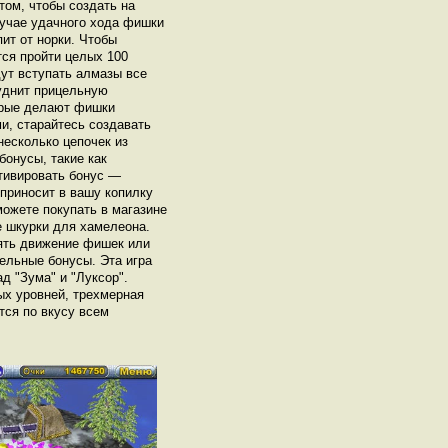
том, чтобы создать на
лучае удачного хода фишки
пит от норки. Чтобы
ся пройти целых 100
дут вступать алмазы все
руднит прицельную
торые делают фишки
и, старайтесь создавать
несколько цепочек из
бонусы, такие как
ктивировать бонус —
приносит в вашу копилку
можете покупать в магазине
 шкурки для хамелеона.
ять движение фишек или
ельные бонусы. Эта игра
д "Зума" и "Луксор".
ых уровней, трехмерная
тся по вкусу всем