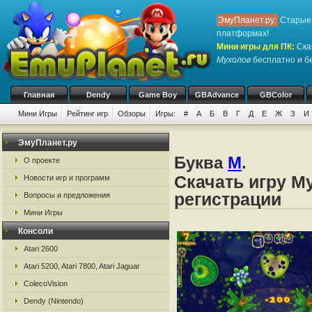
ЭмуПланет.ру:
Старые 
платформах!
Мини игры для ПК
:
Ска
Мухолов
бесплатно и бе
Главная
Dendy
Game Boy
GBAdvance
GBColor
Мини Игры
Рейтинг игр
Обзоры
Игры:
#
А
Б
В
Г
Д
Е
Ж
З
И
ЭмуПланет.ру
Буква
М
.
О проекте
Скачать игру М
Новости игр и программ
регистрации
Вопросы и предложения
Мини Игры
Консоли
Atari 2600
Atari 5200, Atari 7800, Atari Jaguar
ColecoVision
Dendy (Nintendo)