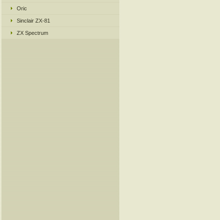
Oric
Sinclair ZX-81
ZX Spectrum