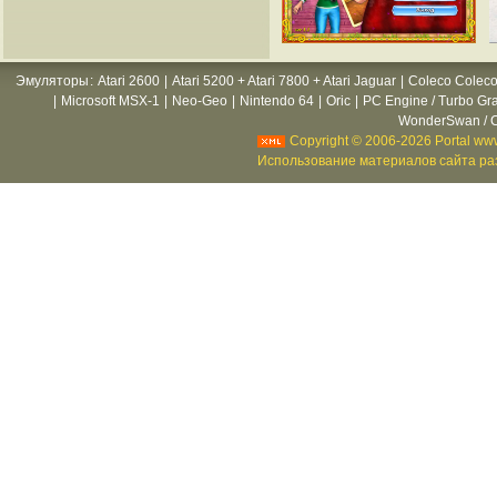
Эмуляторы
:
Atari 2600
|
Atari 5200 + Atari 7800 + Atari Jaguar
|
Coleco Coleco
|
Microsoft MSX-1
|
Neo-Geo
|
Nintendo 64
|
Oric
|
PC Engine / Turbo Gr
WonderSwan / C
Copyright © 2006-2026 Portal www
Использование материалов сайта раз