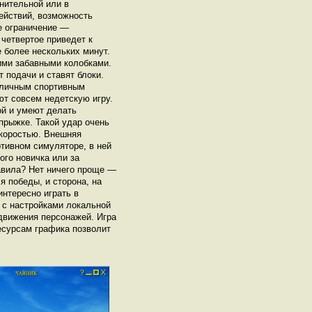
онительной или в
ействий, возможность
е ограничение —
 четвертое приведет к
 более нескольких минут.
ими забавными колобками.
 подачи и ставят блоки.
тличным спортивным
т совсем недетскую игру.
ой и умеют делать
прыжке. Такой удар очень
скоростью. Внешняя
ртивном симуляторе, в ней
го новичка или за
авила? Нет ничего проще —
я победы, и сторона, на
нтересно играть в
 с настройками локальной
 движения персонажей. Игра
есурсам графика позволит