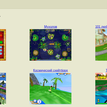
"
Мухолов
101 люб
Космический скейтборд