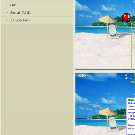
Oric
Sinclair ZX-81
ZX Spectrum