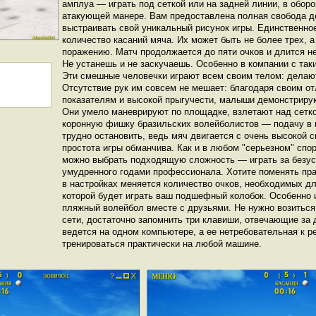
амплуа — играть под сеткой или на задней линии, в обор
атакующей манере. Вам предоставлена полная свобода д
выстраивать свой уникальный рисунок игры. Единственно
количество касаний мяча. Их может быть не более трех, а
поражению. Матч продолжается до пяти очков и длится не
Не устанешь и не заскучаешь. Особенно в компании с так
Эти смешные человечки играют всем своим телом: делают
Отсутствие рук им совсем не мешает: благодаря своим о
показателям и высокой прыгучести, малыши демонстрирую
Они умело маневрируют по площадке, взлетают над сетк
коронную фишку бразильских волейболистов — подачу в 
трудно остановить, ведь мяч двигается с очень высокой 
простота игры обманчива. Как и в любом "серьезном" спо
можно выбрать подходящую сложность — играть за безусо
умудренного годами профессионала. Хотите поменять пр
в настройках меняется количество очков, необходимых дл
которой будет играть ваш подшефный колобок. Особенно и
пляжный волейбол вместе с друзьями. Не нужно возиться
сети, достаточно запомнить три клавиши, отвечающие за
ведется на одном компьютере, а ее нетребовательная к р
тренироваться практически на любой машине.