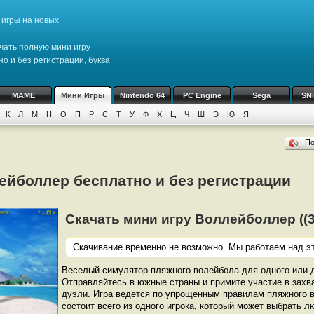
игры на новых
чать полную мини игру
о и без регистрации, буква
MAME
Мини Игры
Nintendo 64
PC Engine
Sega
SN
К
Л
М
Н
О
П
Р
С
Т
У
Ф
Х
Ц
Ч
Ш
Э
Ю
Я
П
ейболлер бесплатно и без регистрации
Скачать мини игру Воллейболлер ((3.
Скачивание временно не возможно. Мы работаем над эт
Веселый симулятор пляжного волейбола для одного или д
Отправляйтесь в южные страны и примите участие в зах
дуэли. Игра ведется по упрощенным правилам пляжного 
состоит всего из одного игрока, который может выбрать 