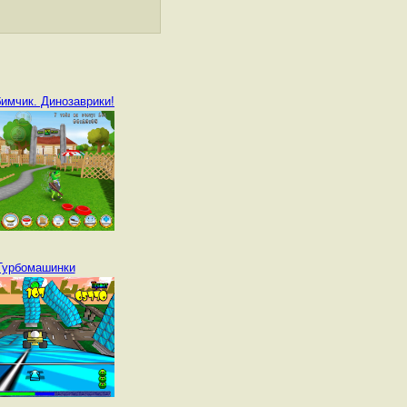
имчик. Динозаврики!
Турбомашинки