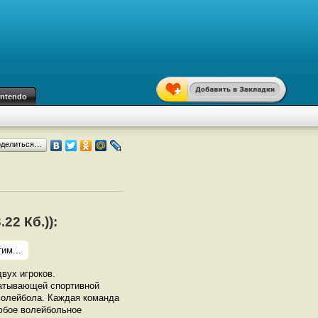
intendo
оделиться…
22 Кб.)):
им...
вух игроков.
ватывающей спортивной
волейбола. Каждая команда
любое волейбольное