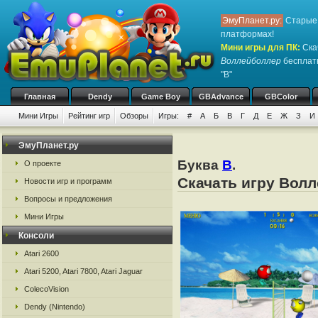
ЭмуПланет.ру:
Старые 
платформах!
Мини игры для ПК
:
Ска
Воллейболлер
бесплатн
"В"
Главная
Dendy
Game Boy
GBAdvance
GBColor
Мини Игры
Рейтинг игр
Обзоры
Игры:
#
А
Б
В
Г
Д
Е
Ж
З
И
ЭмуПланет.ру
Буква
В
.
О проекте
Скачать игру Волл
Новости игр и программ
Вопросы и предложения
Мини Игры
Консоли
Atari 2600
Atari 5200, Atari 7800, Atari Jaguar
ColecoVision
Dendy (Nintendo)