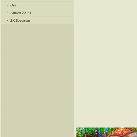
Oric
Sinclair ZX-81
ZX Spectrum