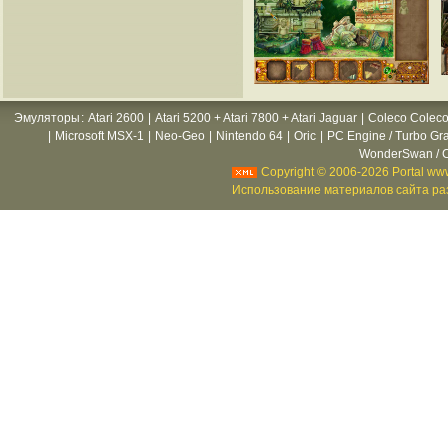
Эмуляторы
:
Atari 2600
|
Atari 5200 + Atari 7800 + Atari Jaguar
|
Coleco Coleco
|
Microsoft MSX-1
|
Neo-Geo
|
Nintendo 64
|
Oric
|
PC Engine / Turbo Gr
WonderSwan / C
Copyright © 2006-2026 Portal www
Использование материалов сайта раз