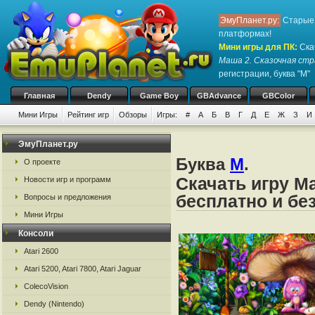
ЭмуПланет.ру:
Старые 
платформах!
Мини игры для ПК
:
Ска
Маша 2. Сказочная ст
регистрации, буква "М"
Главная
Dendy
Game Boy
GBAdvance
GBColor
Мини Игры
Рейтинг игр
Обзоры
Игры:
#
А
Б
В
Г
Д
Е
Ж
З
И
ЭмуПланет.ру
Буква
М
.
О проекте
Скачать игру М
Новости игр и программ
бесплатно и бе
Вопросы и предложения
Мини Игры
Консоли
Atari 2600
Atari 5200, Atari 7800, Atari Jaguar
ColecoVision
Dendy (Nintendo)