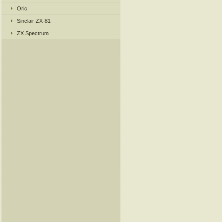
Oric
Sinclair ZX-81
ZX Spectrum