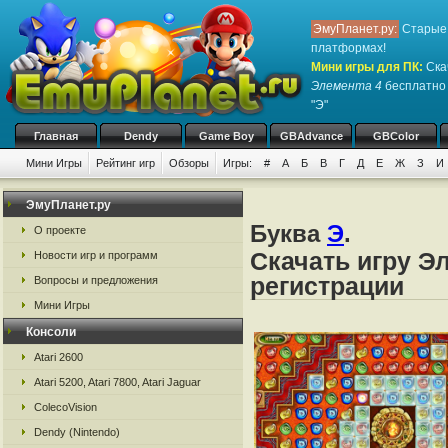
ЭмуПланет.ру:
Старые 
платформах!
Мини игры для ПК
:
Ска
Элемента 4
бесплатно 
"Э"
Главная
Dendy
Game Boy
GBAdvance
GBColor
Мини Игры
Рейтинг игр
Обзоры
Игры:
#
А
Б
В
Г
Д
Е
Ж
З
И
ЭмуПланет.ру
Буква
Э
.
О проекте
Скачать игру Э
Новости игр и программ
регистрации
Вопросы и предложения
Мини Игры
Консоли
Atari 2600
Atari 5200, Atari 7800, Atari Jaguar
ColecoVision
Dendy (Nintendo)