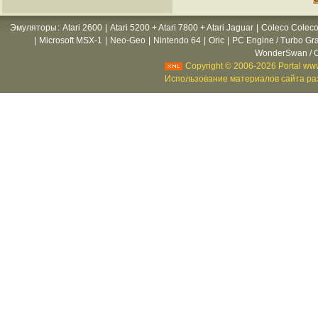
Эмуляторы
:
Atari 2600
|
Atari 5200 + Atari 7800 + Atari Jaguar
|
Coleco Coleco
|
Microsoft MSX-1
|
Neo-Geo
|
Nintendo 64
|
Oric
|
PC Engine / Turbo Gr
WonderSwan / C
Copyright © 2006-2026 Portal www
Использование материалов сайта раз