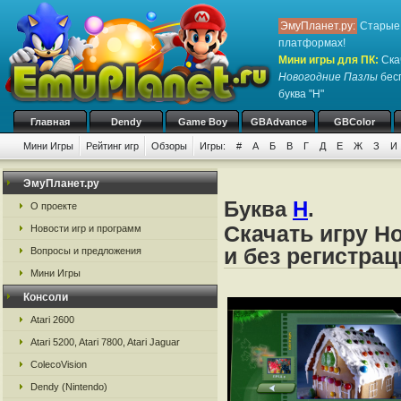
ЭмуПланет.ру:
Старые 
платформах!
Мини игры для ПК
:
Ска
Новогодние Пазлы
бесп
буква "Н"
Главная
Dendy
Game Boy
GBAdvance
GBColor
Мини Игры
Рейтинг игр
Обзоры
Игры:
#
А
Б
В
Г
Д
Е
Ж
З
И
ЭмуПланет.ру
Буква
Н
.
О проекте
Скачать игру Н
Новости игр и программ
и без регистрац
Вопросы и предложения
Мини Игры
Консоли
Atari 2600
Atari 5200, Atari 7800, Atari Jaguar
ColecoVision
Dendy (Nintendo)