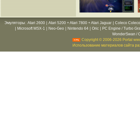
Эмуляторы
:
Atari 2600
|
Atari 5200 + Atari 7800 + Atari Jaguar
|
Coleco Coleco
|
Microsoft MSX-1
|
Neo-Geo
|
Nintendo 64
|
Oric
|
PC Engine / Turbo Gr
WonderSwan / C
Copyright © 2006-2026 Portal www
Использование материалов сайта раз