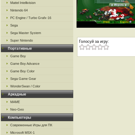
Mattel Intellivision
Nintendo 64
PC Engine / Turbo Grafx-16
Sega
Sega Master System
Super Nintendo
Голосуй за игру:
Портативные
Game Boy
Game Boy Advance
Game Boy Color
Sega Game Gear
WonderSwan / Color
Аркадные
MAME
Neo-Geo
Компьютеры
Современные Игры для ПК
Microsoft MSX-1