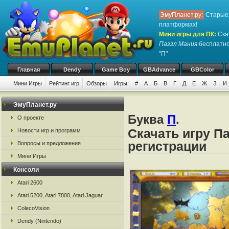
ЭмуПланет.ру:
Старые 
платформах!
Мини игры для ПК
:
Ска
Паззл Мания
бесплатно 
"П"
Главная
Dendy
Game Boy
GBAdvance
GBColor
Мини Игры
Рейтинг игр
Обзоры
Игры:
#
А
Б
В
Г
Д
Е
Ж
З
И
ЭмуПланет.ру
Буква
П
.
О проекте
Скачать игру П
Новости игр и программ
регистрации
Вопросы и предложения
Мини Игры
Консоли
Atari 2600
Atari 5200, Atari 7800, Atari Jaguar
ColecoVision
Dendy (Nintendo)