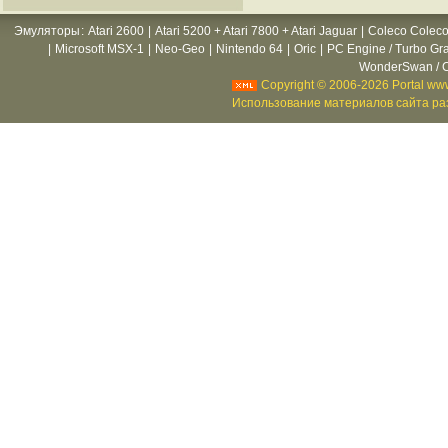
Эмуляторы
:
Atari 2600
|
Atari 5200 + Atari 7800 + Atari Jaguar
|
Coleco Coleco
|
Microsoft MSX-1
|
Neo-Geo
|
Nintendo 64
|
Oric
|
PC Engine / Turbo Gr
WonderSwan / C
Copyright © 2006-2026 Portal www
Использование материалов сайта раз