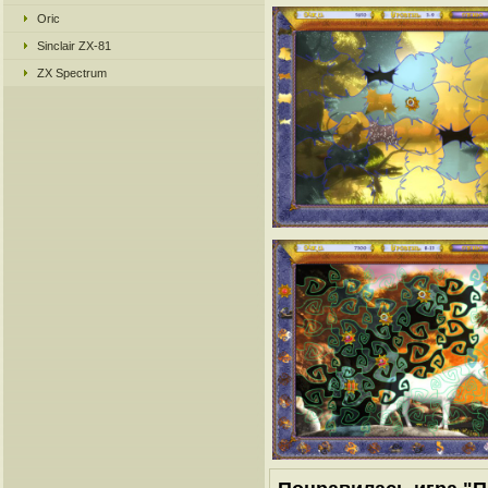
Oric
Sinclair ZX-81
ZX Spectrum