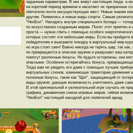
заданным параметрам. В них живут настоящие люди, а ин
на короткий период времени и населяют их призрачные с
обитатели почти несуществующих мест. Новые знания изм
другим. Появились и новые виды спорта. Самым увлекат
"НеоБол". Находясь внутри специального болида — толе
по искусственно созданным мирам. Полет этот приятен и 
проста — нужно сбить с помощью особого энергетического
которых состоят эти небольшие миры. Если вы пройдете в
победителем и выиграете поездку в виртуальный мир-куро
но игра стоит свеч! Важно никогда не терять шар, так как
он превращается в опасное оружие и разрушает ваш кате
помогут различные бонусы. Но будьте осторожны, они мог
опасными. Особенно остерегайтесь бонуса, превращающег
Тогда вам не увидить его даже с помощью лучших прибор
виртуальных слонов, изменяющих траекторию движения ш
полезные бонусы, такие как "Щит", защищающий от потер
виды оружия, дающие возможность уничтожать даже самы
В этой оригинальной и увлекательной игре скучать не пр
графика, динамичная смена игровых миров, гибкая возмо
"НеоБол" настоящей находкой для любителей аркад.