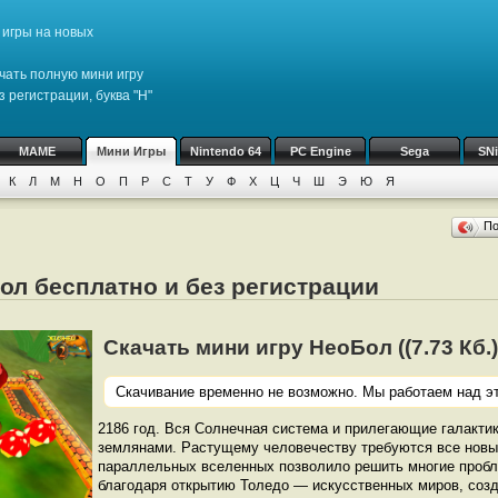
игры на новых
чать полную мини игру
 регистрации, буква "Н"
MAME
Мини Игры
Nintendo 64
PC Engine
Sega
SN
К
Л
М
Н
О
П
Р
С
Т
У
Ф
Х
Ц
Ч
Ш
Э
Ю
Я
П
ол бесплатно и без регистрации
Скачать мини игру НеоБол ((7.73 Кб.)
Скачивание временно не возможно. Мы работаем над эт
2186 год. Вся Солнечная система и прилегающие галакти
землянами. Растущему человечеству требуются все новы
параллельных вселенных позволило решить многие проб
благодаря открытию Толедо — искусственных миров, созд