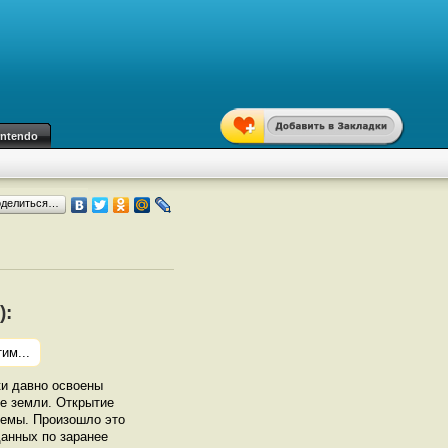
intendo
оделиться…
):
им...
ки давно освоены
е земли. Открытие
лемы. Произошло это
анных по заранее