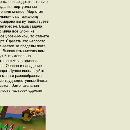
огда они создаются только
оздания, виртуальные
енили многое. Мир стал
ельным стал арканоид
домарана вы путешествуете
интересен. Ваша задача
 мяча все блоки из
се уровни-миры, то станете
рт. Сделать это непросто,
, вылетев за пределы поля,
р. Выполнить миссию вам
ут быть довольно
о ваш мяч в призрака.
ов. Опасно и нападение
ара. Лучше используйте
и мяча и разнообразные
е труднодоступные блоки.
идется. Замечательная
жность настроек сделают