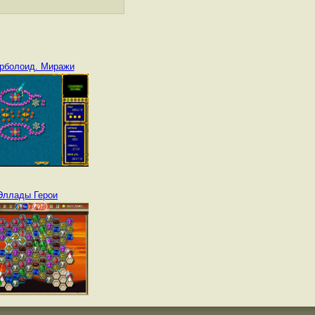
рболоид. Миражи
Эллады Герои