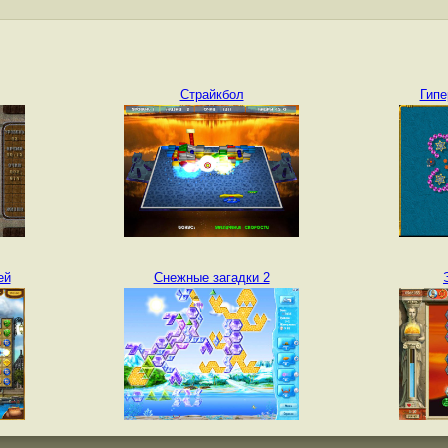
Страйкбол
Гипе
ей
Снежные загадки 2