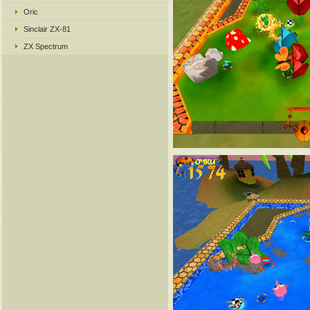
Oric
Sinclair ZX-81
ZX Spectrum