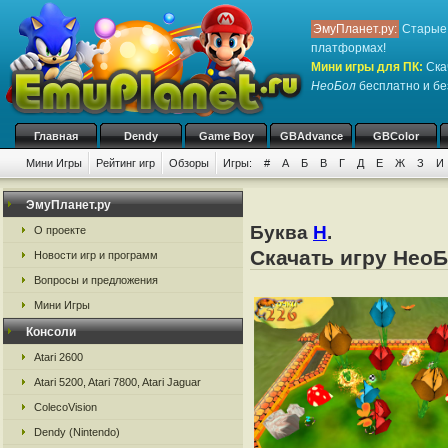
ЭмуПланет.ру:
Старые 
платформах!
Мини игры для ПК
:
Ска
НеоБол
бесплатно и без
Главная
Dendy
Game Boy
GBAdvance
GBColor
Мини Игры
Рейтинг игр
Обзоры
Игры:
#
А
Б
В
Г
Д
Е
Ж
З
И
ЭмуПланет.ру
Буква
Н
.
О проекте
Скачать игру НеоБ
Новости игр и программ
Вопросы и предложения
Мини Игры
Консоли
Atari 2600
Atari 5200, Atari 7800, Atari Jaguar
ColecoVision
Dendy (Nintendo)