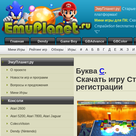
ЭмуПланет.ру:
Старые 
платформах!
Мини игры для ПК
:
Ска
Страйкбол
бесплатно и
"С"
Главная
Dendy
Game Boy
GBAdvance
GBColor
Мини Игры
Рейтинг игр
Обзоры
Игры:
#
А
Б
В
Г
Д
Е
Ж
З
И
ЭмуПланет.ру
Буква
С
.
О проекте
Скачать игру С
Новости игр и программ
регистрации
Вопросы и предложения
Мини Игры
Консоли
Atari 2600
Atari 5200, Atari 7800, Atari Jaguar
ColecoVision
Dendy (Nintendo)