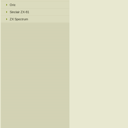
Oric
Sinclair ZX-81
ZX Spectrum