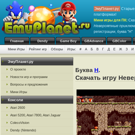
ЭмуПланет.ру:
Старые 
платформах!
Мини игры для ПК
:
Ска
Невероятные приключ
регистрации, буква "Н"
Главная
Dendy
Game Boy
GBAdvance
GBColor
Мини Игры
Рейтинг игр
Обзоры
Игры:
#
А
Б
В
Г
Д
Е
Ж
З
И
ЭмуПланет.ру
Буква
Н
.
О проекте
Скачать игру Нев
Новости игр и программ
Вопросы и предложения
Мини Игры
Консоли
Atari 2600
Atari 5200, Atari 7800, Atari Jaguar
ColecoVision
Dendy (Nintendo)