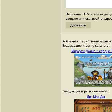
Внимание:
HTML-тэги не допус
введите или скопируйте адре
Выбранная Вами "
Невероятные 
Предыдущие игры по каталогу :
Морхухн Джонс и сердце 
Следующие игры по каталогу :
Диг Мак-Даг