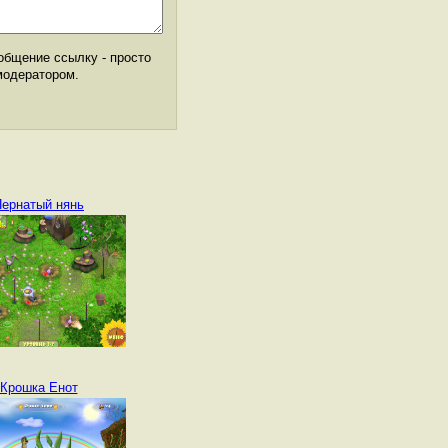
общение ссылку - просто
модератором.
ернатый нянь
Крошка Енот