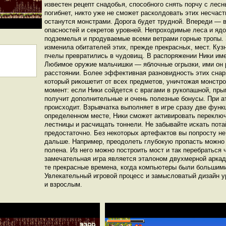
известен рецепт снадобья, способного снять порчу с лесн
погибнет, никто уже не сможет расколдовать этих несчас
останутся монстрами. Дорога будет трудной. Впереди — 
опасностей и секретов уровней. Непроходимые леса и яд
подземелья и продуваемые всеми ветрами горные тропы.
изменила обитателей этих, прежде прекрасных, мест. Кузн
пчелы превратились в чудовищ. В распоряжении Ники им
Любимое оружие мальчишки — яблочные огрызки, ими он р
расстоянии. Более эффективная разновидность этих снар
который рикошетит от всех предметов, уничтожая монстро
момент: если Ники сойдется с врагами в рукопашной, прыг
получит дополнительные и очень полезные бонусы. При ат
происходит. Взрывчатка выполняет в игре сразу две функ
определенном месте, Ники сможет активировать переключ
лестницы и расчищать тоннели. Не забывайте искать пота
предостаточно. Без некоторых артефактов вы попросту н
дальше. Например, преодолеть глубокую пропасть можно
полена. Из него можно построить мост и так перебраться 
замечательная игра является эталоном двухмерной аркад
те прекрасные времена, когда компьютеры были большим
Увлекательный игровой процесс и замысловатый дизайн у
и взрослым.