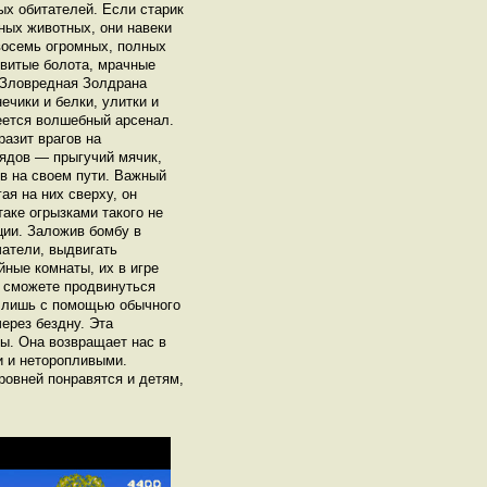
ых обитателей. Если старик
тных животных, они навеки
восемь огромных, полных
овитые болота, мрачные
 Зловредная Золдрана
ечики и белки, улитки и
еется волшебный арсенал.
азит врагов на
ядов — прыгучий мячик,
в на своем пути. Важный
ая на них сверху, он
аке огрызками такого не
ции. Заложив бомбу в
атели, выдвигать
йные комнаты, их в игре
е сможете продвинуться
 лишь с помощью обычного
через бездну. Эта
ы. Она возвращает нас в
и и неторопливыми.
ровней понравятся и детям,