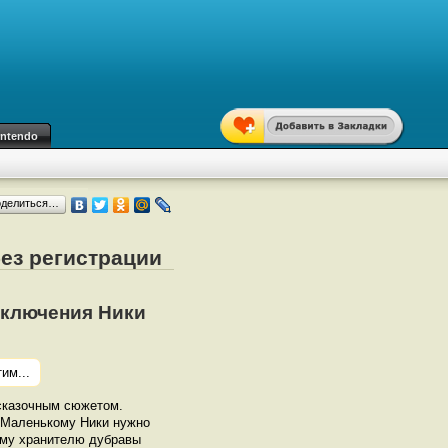
intendo
оделиться…
ез регистрации
иключения Ники
им...
 сказочным сюжетом.
. Маленькому Ники нужно
ому хранителю дубравы