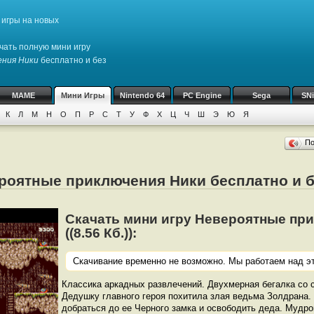
игры на новых
чать полную мини игру
ения Ники
бесплатно и без
MAME
Мини Игры
Nintendo 64
PC Engine
Sega
SN
К
Л
М
Н
О
П
Р
С
Т
У
Ф
Х
Ц
Ч
Ш
Э
Ю
Я
П
ероятные приключения Ники бесплатно и б
Скачать мини игру Невероятные пр
((8.56 Кб.)):
Скачивание временно не возможно. Мы работаем над эт
Классика аркадных развлечений. Двухмерная бегалка со
Дедушку главного героя похитила злая ведьма Золдрана
добраться до ее Черного замка и освободить деда. Мудр