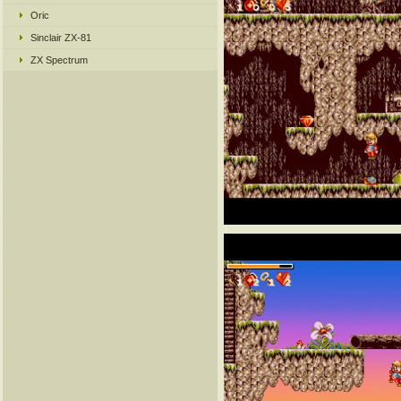
Oric
Sinclair ZX-81
ZX Spectrum