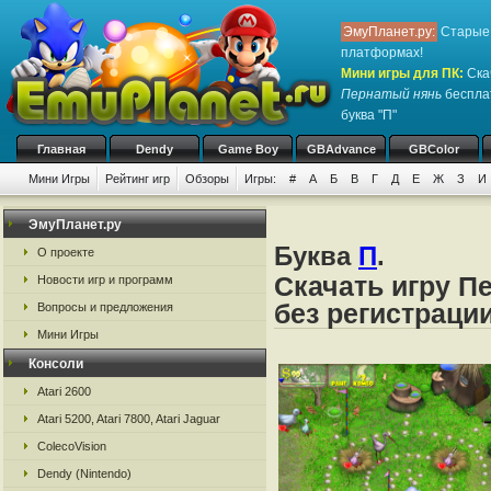
ЭмуПланет.ру:
Старые 
платформах!
Мини игры для ПК
:
Ска
Пернатый нянь
бесплат
буква "П"
Главная
Dendy
Game Boy
GBAdvance
GBColor
Мини Игры
Рейтинг игр
Обзоры
Игры:
#
А
Б
В
Г
Д
Е
Ж
З
И
ЭмуПланет.ру
Буква
П
.
О проекте
Скачать игру П
Новости игр и программ
без регистраци
Вопросы и предложения
Мини Игры
Консоли
Atari 2600
Atari 5200, Atari 7800, Atari Jaguar
ColecoVision
Dendy (Nintendo)