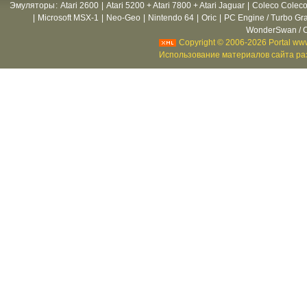
Эмуляторы
:
Atari 2600
|
Atari 5200 + Atari 7800 + Atari Jaguar
|
Coleco Coleco
|
Microsoft MSX-1
|
Neo-Geo
|
Nintendo 64
|
Oric
|
PC Engine / Turbo Gr
WonderSwan / C
Copyright © 2006-2026 Portal www
Использование материалов сайта раз