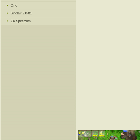
Oric
Sinclair ZX-81
ZX Spectrum