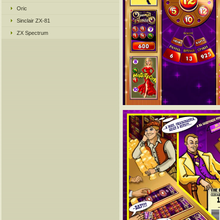
Oric
Sinclair ZX-81
ZX Spectrum