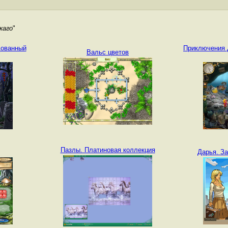
каго
"
дованный
Приключения 
Вальс цветов
Пазлы. Платиновая коллекция
Дарья. З