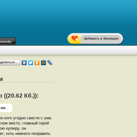
intendo
оделиться…
и
(20.62 Кб.)):
им...
н кого угодно свести с ума
сное место, главный герой
юю купюру, он
ет, хоть немного поправить