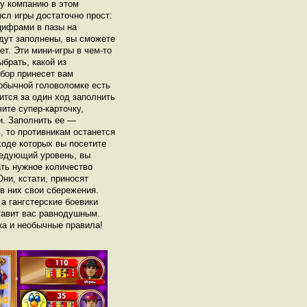
у компанию в этом
ысл игры достаточно прост:
цифрами в пазы на
удут заполнены, вы сможете
ет. Эти мини-игры в чем-то
брать, какой из
бор принесет вам
еобычной головоломке есть
ится за один ход заполнить
ите супер-карточку,
и. Заполнить ее —
, то противникам останется
 ходе которых вы посетите
ледующий уровень, вы
ать нужное количество
ни, кстати, приносят
в них свои сбережения.
 а гангстерские боевики
тавит вас равнодушным.
ка и необычные правила!