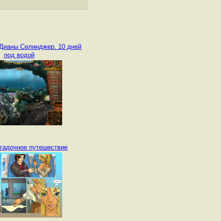
Дианы Селинджер. 10 дней
под водой
агадочное путешествие