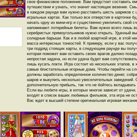
свое финансовое положение. Вам предстоит составить ем
путешествии и узнать, что значит настоящее везение. См
в каждом раунде вам нужно расставить шесть шариков с 
игральных картах. Как только все отверстия в карточке б
начать одну из мини-игр и существенно увеличить свой сч
напоминают лотерейные билеты. Вам нужно всего лишь вы
серебристых прямоугольников нужно открыть. Удачный вы
солидные барыши. Как и в любой азартной игре, в этой н
масса интересных тонкостей. К примеру, если у вас получ
три подряд стоящих карты, в следующем раунде вы получ
которая поможет вам оставить своих врагов далеко позад
непростая задача, но если удача будет вам сопутствовать
лишь кусать локти. Игра состоит из нескольких этапов, в
самые блистательные игорные дома. Чтобы перейти на с
должны заработать определенное количество денег, собр
шаров и выкупить несколько увеселительных заведений. О
дополнительную прибыль, так что не бойтесь вкладывать 
Если вы любите игры, в которых многое зависит от удачи,
входят в список ваших любимых фильмов, эта игра не ос
Вас ждет в высшей степени оригинальная игровая механи