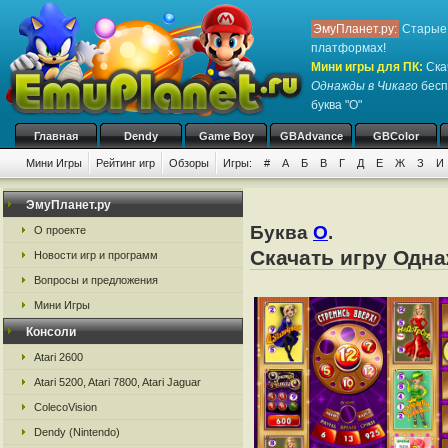
ЭмуПланет.ру:
Старые 
платформах!
Мини игры для ПК
:
Ска
Однажды в Чикаго
бесп
буква "О"
Главная
Dendy
Game Boy
GBAdvance
GBColor
Мини Игры
Рейтинг игр
Обзоры
Игры:
#
А
Б
В
Г
Д
Е
Ж
З
И
ЭмуПланет.ру
Буква
О
.
О проекте
Скачать игру Одна
Новости игр и программ
Вопросы и предложения
Мини Игры
Консоли
Atari 2600
Atari 5200, Atari 7800, Atari Jaguar
ColecoVision
Dendy (Nintendo)