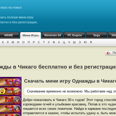
игры на новых
чать полную мини игру
латно и без регистрации,
MAME
Мини Игры
Nintendo 64
PC Engine
Sega
SN
К
Л
М
Н
О
П
Р
С
Т
У
Ф
Х
Ц
Ч
Ш
Э
Ю
Я
П
жды в Чикаго бесплатно и без регистраци
Скачать мини игру Однажды в Чикаго (
Скачивание временно не возможно. Мы работаем над эт
Добро пожаловать в Чикаго 30-х годов! Этот город способе
хороводами огней и улыбками красавиц. Попав в это чуде
лишается всех своих пожитков. Найдя в кармане последн
отправляется в казино, чтобы испытать удачу и, быть мож