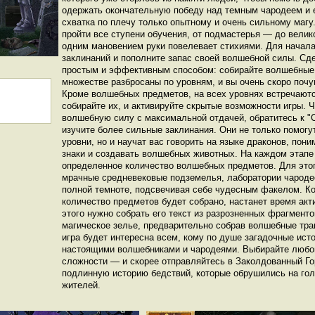
одержать окончательную победу над темным чародеем и 
схватка по плечу только опытному и очень сильному магу
пройти все ступени обучения, от подмастерья — до велик
одним мановением руки повелевает стихиями. Для начала
заклинаний и пополните запас своей волшебной силы. Сд
простым и эффективным способом: собирайте волшебные 
множестве разбросаны по уровням, и вы очень скоро почу
Кроме волшебных предметов, на всех уровнях встречают
собирайте их, и активируйте скрытые возможности игры. 
волшебную силу с максимальной отдачей, обратитесь к "С
изучите более сильные заклинания. Они не только помогу
уровни, но и научат вас говорить на языке драконов, пон
знаки и создавать волшебных животных. На каждом этапе
определенное количество волшебных предметов. Для этог
мрачные средневековые подземелья, лаборатории чародее
полной темноте, подсвечивая себе чудесным факелом. К
количество предметов будет собрано, настанет время акт
этого нужно собрать его текст из разрозненных фрагменто
магическое зелье, предварительно собрав волшебные трав
игра будет интересна всем, кому по душе загадочные ист
настоящими волшебниками и чародеями. Выбирайте любой
сложности — и скорее отправляйтесь в Заколдованный Го
подлинную историю бедствий, которые обрушились на гол
жителей.