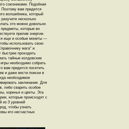
его союзниками. Подобная
. Поэтому вам придется
ого волшебника, который
 разучите несколько
елать это можно довольно
предметы, которые во
вствуете прилив энергии.
ся еще и особые монеты —
Чтобы использовать свою
правочнику мага" и
т быстрее проходить
имать тайные колдовские
 игры необходимо собрать
о вам придется посетить
в и даже вести поиски в
огда необходимое
ивировать заклинание. Для
в, либо сварить особое
ы, коренья и цветы. Эта
ории, которые происходят с
 из 3 уровней
род, чтобы узнать
овы его несчастных