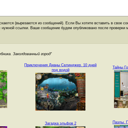
каются (вырезаются из сообщений). Если Вы хотите вставить в свое со
с нужной ссылки. Ваше сообщение будем опубликовано после проверки 
бника. Заколдованный город
"
Приключения Дианы Селинджер. 10 дней
Тайны Го
под водой
Пазлы. 
Загадка эльфов 2