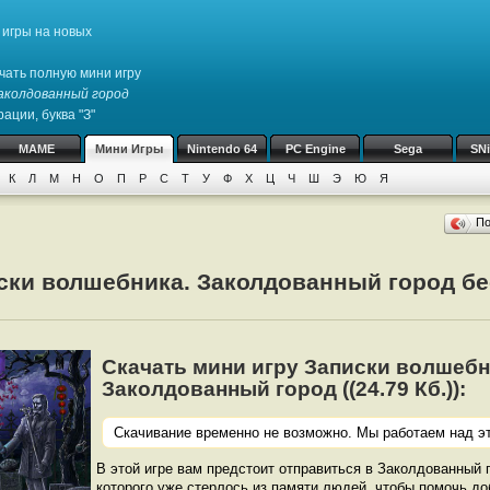
игры на новых
чать полную мини игру
Заколдованный город
ации, буква "З"
MAME
Мини Игры
Nintendo 64
PC Engine
Sega
SN
К
Л
М
Н
О
П
Р
С
Т
У
Ф
Х
Ц
Ч
Ш
Э
Ю
Я
П
ски волшебника. Заколдованный город бе
Скачать мини игру Записки волшебн
Заколдованный город ((24.79 Кб.)):
Скачивание временно не возможно. Мы работаем над эт
В этой игре вам предстоит отправиться в Заколдованный 
которого уже стерлось из памяти людей, чтобы помочь д