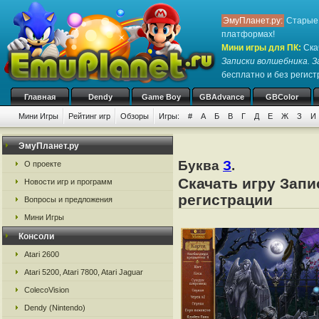
ЭмуПланет.ру:
Старые 
платформах!
Мини игры для ПК
:
Ска
Записки волшебника. 
бесплатно и без регистр
Главная
Dendy
Game Boy
GBAdvance
GBColor
Мини Игры
Рейтинг игр
Обзоры
Игры:
#
А
Б
В
Г
Д
Е
Ж
З
И
ЭмуПланет.ру
Буква
З
.
О проекте
Скачать игру Запи
Новости игр и программ
регистрации
Вопросы и предложения
Мини Игры
Консоли
Atari 2600
Atari 5200, Atari 7800, Atari Jaguar
ColecoVision
Dendy (Nintendo)