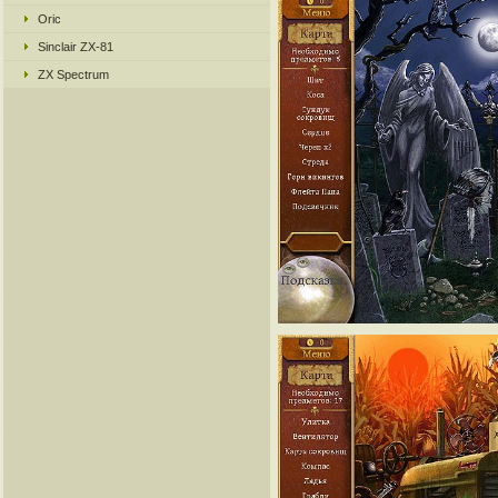
Oric
Sinclair ZX-81
ZX Spectrum