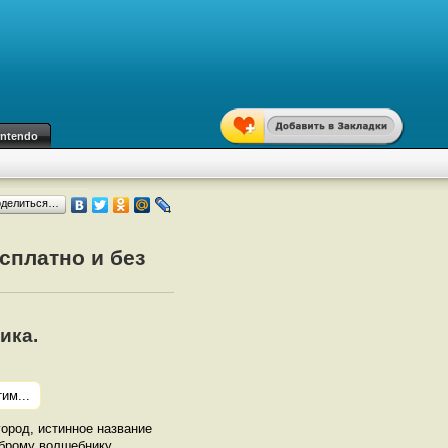
intendo
оделиться…
сплатно и без
ика.
им...
город, истинное название
оброму волшебнику