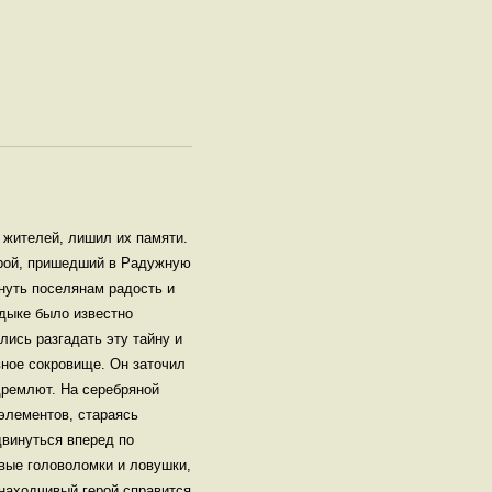
 жителей, лишил их памяти.
ерой, пришедший в Радужную
рнуть поселянам радость и
адыке было известно
ись разгадать эту тайну и
вное сокровище. Он заточил
дремлют. На серебряной
 элементов, стараясь
двинуться вперед по
овые головоломки и ловушки,
 находчивый герой справится