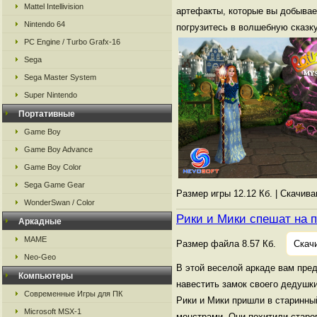
Mattel Intellivision
артефакты, которые вы добывае
Nintendo 64
погрузитесь в волшебную сказку
PC Engine / Turbo Grafx-16
Sega
Sega Master System
Super Nintendo
Портативные
Game Boy
Game Boy Advance
Game Boy Color
Sega Game Gear
Размер игры 12.12 Кб. | Скачив
WonderSwan / Color
Рики и Мики спешат на 
Аркадные
MAME
Размер файла 8.57 Кб.
Скач
Neo-Geo
В этой веселой аркаде вам пр
Компьютеры
навестить замок своего дедушки
Современные Игры для ПК
Рики и Мики пришли в старинный
Microsoft MSX-1
монстрами. Они похитили старо