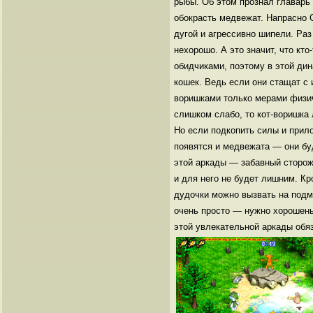
рыбы. Об этом прознал главарь
обокрасть медвежат. Напрасно 
дугой и агрессивно шипели. Раз
нехорошо. А это значит, что кт
обидчиками, поэтому в этой ди
кошек. Ведь если они стащат с
воришками только мерами физич
слишком слабо, то кот-воришка 
Но если подкопить силы и прило
появятся и медвежата — они бу
этой аркады — забавный сторож
и для него не будет лишним. К
дудочки можно вызвать на подм
очень просто — нужно хорошень
этой увлекательной аркады обяз