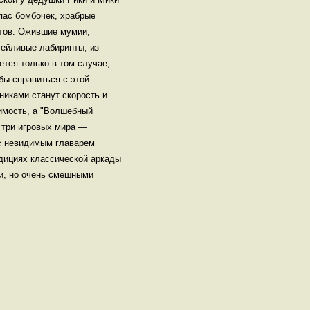
пас бомбочек, храбрые
итов. Ожившие мумии,
тейливые лабиринты, из
ется только в том случае,
бы справиться с этой
никами станут скорость и
имость, а "Волшебный
и три игровых мира —
 с невидимым главарем
адициях классической аркады
ми, но очень смешными