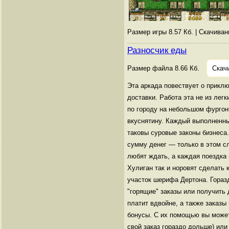
Размер игры 8.57 Кб. | Скачива
Разносчик еды
Размер файла 8.66 Кб.
Скач
Эта аркада повествует о приклю
доставки. Работа эта не из лег
по городу на небольшом фургон
вкуснятину. Каждый выполненны
таковы суровые законы бизнеса
сумму денег — только в этом с
любят ждать, а каждая поездка 
Хулиган так и норовят сделать 
участок шерифа Дертона. Гораз
"горящие" заказы или получить
платит вдвойне, а также заказы
бонусы. С их помощью вы может
свой заказ гораздо дольше) или