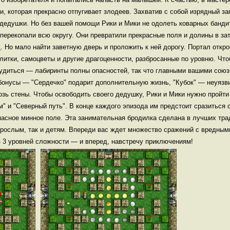
, которая прекрасно отпугивает злодеев. Захватив с собой изрядный за
дедушки. Но без вашей помощи Рики и Мики не одолеть коварных банд
 перекопали всю округу. Они превратили прекрасные поля и долины в за
. Но мало найти заветную дверь и проложить к ней дорогу. Портал откро
литки, самоцветы и другие драгоценности, разбросанные по уровню. Что
рудиться — лабиринты полны опасностей, так что главными вашими союз
бонусы — "Сердечко" подарит дополнительную жизнь, "Кубок" — неуязв
озь стены. Чтобы освободить своего дедушку, Рики и Мики нужно пройт
м" и "Северный путь". В конце каждого эпизода им предстоит сразиться
опасное минное поле. Эта занимательная бродилка сделана в лучших тр
взрослым, так и детям. Впереди вас ждет множество сражений с вредны
 3 уровней сложности — и вперед, навстречу приключениям!