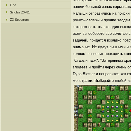
Oric
нашли большой запас взрывчатки
Sinclair ZX-81
малыши отправились на поиски 
ZX Spectrum
роботы-саперы и прочие злодеи
которых есть только один выход
если вы соберете все золотые с
задачей, придется изрядно пот
внимание. Не будут лишними и 
колпак" позволит проходить скв
"Старый парк", "Затерянный хра
злодеев и пройти через очень 
Dyna Blaster и понравится как 
монстрами. Выбирайте любой из