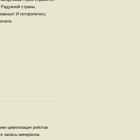
р Радужной страны,
важных! И поторопитесь:
начала.
ике цивилизация роботов.
се запасы минералов.