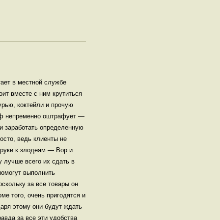
тает в местной службе
оит вместе с ним крутиться
урью, коктейли и прочую
шеф непременно оштрафует —
ни заработать определенную
осто, ведь клиенты не
 руки к злодеям — Вор и
у лучше всего их сдать в
помогут выполнить
скольку за все товары он
ме того, очень пригодятся и
даря этому они будут ждать
равда за все эти удобства