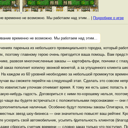
ние временно не возможно. Мы работаем над этим... |
Подробнее о игре
ивание временно не возможно. Мы работаем над этим...
чениях паренька из небольшого провинциального городка, который рабо
ких, поэтому главному герою очень пригодится ваша помощь. Вам предст
чике, развозя многочисленные заказы — картофель-фри, пончики с глаз
й заказ пополнит копилку звонкой монетой, а за упущенного клиента 
. На каждом из 60 уровней необходимо за небольшой промежуток време
лучае вы сможете перейти на следующий этап. Сделать это совсем непр
по извилистым улочкам отнимает время. К тому же есть шанс попасть в
какую-нибудь гадость. Договориться с ними по-хорошему нельзя, поэтом
до чаще вы будете встречаться с положительными персонажами — они 
 дополнительные наличные. Особенно будут полезны заказы Олигарха, по
 местных звезд шоу-бизнеса — они значительно повысят ваш рейтинг. Кро
е ускорить свой автомобильчик, усыпить бдительность клиентов (благо
 даже сбросить счетчик времени — словно заказ только что поступил. П