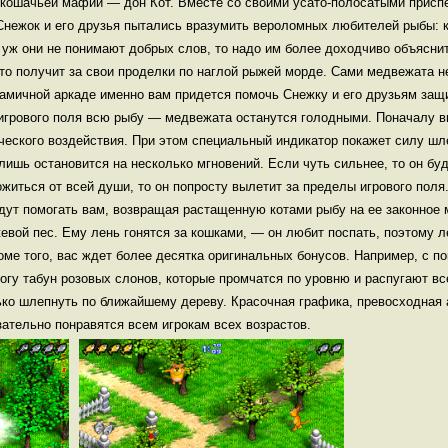
 кошачьей мафии — дон Кот. Вместе со своими усато-полосатыми прис
Снежок и его друзья пытались вразумить вероломных любителей рыбы: 
 уж они не понимают добрых слов, то надо им более доходчиво объясни
о-то получит за свои проделки по наглой рыжей морде. Сами медвежата н
намичной аркаде именно вам придется помочь Снежку и его друзьям защ
 игрового поля всю рыбу — медвежата останутся голодными. Поначалу в
еского воздействия. При этом специальный индикатор покажет силу шл
лишь остановится на несколько мгновений. Если чуть сильнее, то он бу
житься от всей души, то он попросту вылетит за пределы игрового поля.
дут помогать вам, возвращая растащенную котами рыбу на ее законное
евой пес. Ему лень гонятся за кошками, — он любит поспать, поэтому 
роме того, вас ждет более десятка оригинальных бонусов. Например, с 
огу табун розовых слонов, которые промчатся по уровню и распугают вс
ко шлепнуть по ближайшему дереву. Красочная графика, превосходная
ательно понравятся всем игрокам всех возрастов.