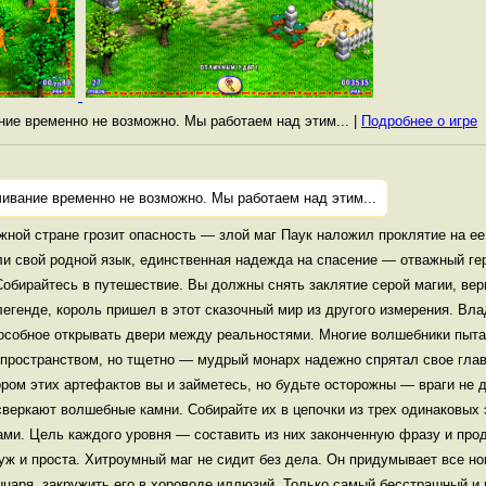
ание временно не возможно. Мы работаем над этим... |
Подробнее о игре
ивание временно не возможно. Мы работаем над этим...
ной стране грозит опасность — злой маг Паук наложил проклятие на ее
ли свой родной язык, единственная надежда на спасение — отважный г
Собирайтесь в путешествие. Вы должны снять заклятие серой магии, ве
егенде, король пришел в этот сказочный мир из другого измерения. Вл
особное открывать двери между реальностями. Многие волшебники пытал
 пространством, но тщетно — мудрый монарх надежно спрятал свое гла
ором этих артефактов вы и займетесь, но будьте осторожны — враги не 
 сверкают волшебные камни. Собирайте их в цепочки из трех одинаковых
ами. Цель каждого уровня — составить из них законченную фразу и про
уж и проста. Хитроумный маг не сидит без дела. Он придумывает все н
ыцаря, закружить его в хороводе иллюзий. Только самый бесстрашный и