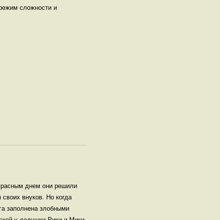
 режим сложности и
красным днем они решили
 своих внуков. Но когда
уга заполнена злобными
ской у дедушки Рики и Мики