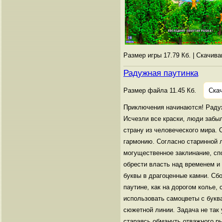
Размер игры 17.79 Кб. | Скачив
Радужная паутинка
Размер файла 11.45 Кб.
Скач
Приключения начинаются! Радуж
Исчезли все краски, люди забы
страну из человеческого мира. 
гармонию. Согласно старинной л
могущественное заклинание, сп
обрести власть над временем и
буквы в драгоценные камни. Сб
паутине, как на дорогом колье,
использовать самоцветы с букв
сюжетной линии. Задача не так 
стараясь обмануть отважного р