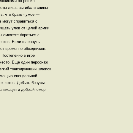
пешниками он решил
коты лишь выгибали спины
ть, что брать чужое —
е могут справиться с
ищать улов от целой армии
ы сможете бороться с
епков. Если шлепнуть
дет временно обездвижен.
 Постепенно в игре
 место. Еще один персонаж
легкий тонизирующий шлепок
помощью специальной
ех котов. Добыть бонусы
 анимация и добрый юмор