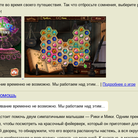
те во время своего путешествия. Так что отбросьте сомнения, выберите
!
ание временно не возможно. Мы работаем над этим... |
Подробнее о игре
помощь
ивание временно не возможно. Мы работаем над этим...
едстоит помочь двум симпатичными малышам — Рики и Мики. Одним пре
, чтобы посмотреть на красочный фейерверк, который он приготовил для
 дворец, то обнаружили, что его ворота распахнуты настежь, а вся окр
го изобретателя и попытались напасть на малышей. К счастью, в мастер