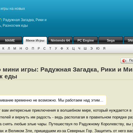
игры на новых
":
Радужная Загадка, Рики и
, Разносчик еды
MAME
Мини Игры
Nintendo 64
PC Engine
Sega
SN
К
Л
М
Н
О
П
Р
С
Т
У
Ф
Х
Ц
Ч
Ш
Э
Ю
Я
П
 мини игры: Радужная Загадка, Рики и Ми
к еды
чивание временно не возможно. Мы работаем над этим...
т вам интересные приключения в волшебном мире, который нуждается в
телей и вернуть им радость - ведь располагая в правильном порядке ра
на снять любые злые чары. Путешествуя по Радужному Королевству, вы 
ах и Великом Зле, пришедшем из-за Северных Гор. Защитить от него вас