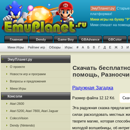
ЭмуПланет.ру:
Старые 
платформах!
Мини игры на букву "Р
Мики спешат на помощь
Главная
Dendy
Game Boy
GBAdvance
GBColor
Мини Игры
Рейтинг игр
Обзоры
Игры:
#
А
Б
В
Г
Д
Е
Ж
З
И
ЭмуПланет.ру
Скачать бесплатно
О проекте
помощь, Разносчи
Новости игр и программ
Вопросы и предложения
Радужная Загадка
Мини Игры
Консоли
Размер файла 12.12 Кб.
Ска
Atari 2600
Эта радужная сказка предлагае
Atari 5200, Atari 7800, Atari Jaguar
силах расколдовать местных жи
ColecoVision
творите магию, которая способ
Dendy (Nintendo)
молодой волшебницы, об интриг