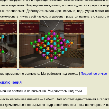
арного кудесника. Впереди — неведомый, полный чудес и сюрпризов ми
ных головоломок. Действуйте смело и решительно, ведь удача любит от
 хамелеону втянуть свой язычок, и уровень придется начинать с самого 
ание временно не возможно. Мы работаем над этим... |
Подробнее о игре
риключения
чивание временно не возможно. Мы работаем над этим...
й есть небольшая планета — Робикс. Там обитает единственная в галакт
ы добывали ценное сырье из недр своей планеты, пока не исчерпали в