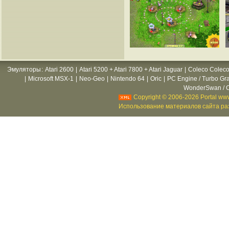
Эмуляторы
:
Atari 2600
|
Atari 5200 + Atari 7800 + Atari Jaguar
|
Coleco Coleco
|
Microsoft MSX-1
|
Neo-Geo
|
Nintendo 64
|
Oric
|
PC Engine / Turbo Gr
WonderSwan / C
Copyright © 2006-2026 Portal www
Использование материалов сайта раз