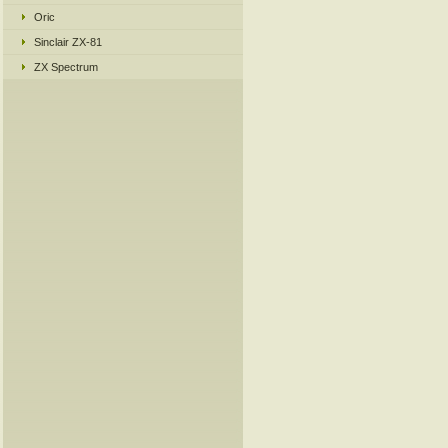
Oric
Sinclair ZX-81
ZX Spectrum