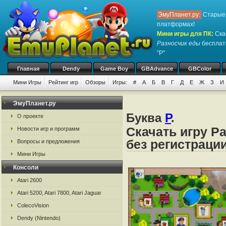
ЭмуПланет.ру:
Старые 
платформах!
Мини игры для ПК
:
Ска
Разносчик еды
бесплатн
"Р"
Главная
Dendy
Game Boy
GBAdvance
GBColor
Мини Игры
Рейтинг игр
Обзоры
Игры:
#
А
Б
В
Г
Д
Е
Ж
З
И
ЭмуПланет.ру
Буква
Р
.
О проекте
Скачать игру Р
Новости игр и программ
без регистраци
Вопросы и предложения
Мини Игры
Консоли
Atari 2600
Atari 5200, Atari 7800, Atari Jaguar
ColecoVision
Dendy (Nintendo)