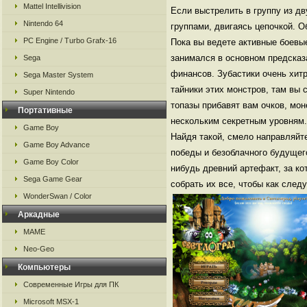
Mattel Intellivision
Если выстрелить в группу из дв
Nintendo 64
группами, двигаясь цепочкой. О
PC Engine / Turbo Grafx-16
Пока вы ведете активные боевы
занимался в основном предсказ
Sega
финансов. Зубастики очень хит
Sega Master System
тайники этих монстров, там вы 
Super Nintendo
топазы прибавят вам очков, мон
Портативные
нескольким секретным уровням.
Game Boy
Найдя такой, смело направляйт
Game Boy Advance
победы и безоблачного будущего
Game Boy Color
нибудь древний артефакт, за ко
Sega Game Gear
собрать их все, чтобы как следу
WonderSwan / Color
Аркадные
MAME
Neo-Geo
Компьютеры
Современные Игры для ПК
Microsoft MSX-1