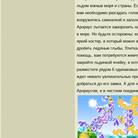
льдом южные моря и страны. Ес
вам необходимо разгадать голов
вооружитесь смекалкой и запол
Арориус пытается заморозить н
в море. Но будьте осторожны: е
яркий костер, в который можно
дробить ледяные глыбы, Улитка
помощь, вам потребуются жемч
закройте льдинкой ячейку, в ко
разместите рядом 6 одинаковых
ждет немало увлекательных при
добраться до его замка. А для 
Арориусом, и в честном поединк