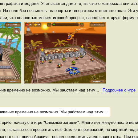
я графика и модели. Учитывается даже то, из какого материала они изг
. На поле боя появились телепорты и генераторы магнитного поля. Эти
ым, что полностью меняет игровой процесс, наполняет старую форму 
ание временно не возможно. Мы работаем над этим... |
Подробнее о игре
чивание временно не возможно. Мы работаем над этим...
торию, начатую в игре "Снежные загадки". Много лет минуло после вели
ля, пытавшегося превратить всю Землю в прекрасный, но мертвый ледя
ко его сын, принц Арориус, решил продолжить дело своего отца. При по