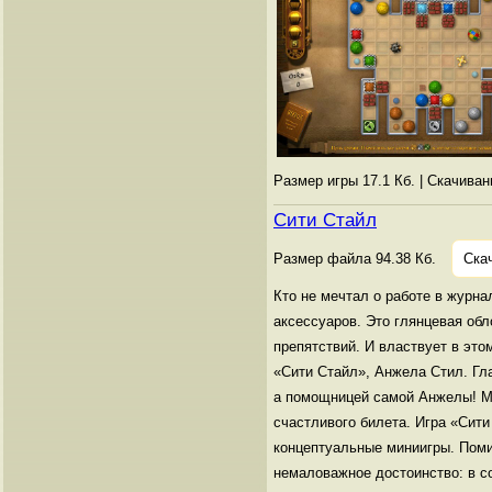
Размер игры 17.1 Кб. | Скачива
Сити Стайл
Размер файла 94.38 Кб.
Ска
Кто не мечтал о работе в журн
аксессуаров. Это глянцевая обл
препятствий. И властвует в эт
«Сити Стайл», Анжела Стил. Гла
а помощницей самой Анжелы! Мн
счастливого билета. Игра «Сит
концептуальные миниигры. Поми
немаловажное достоинство: в с