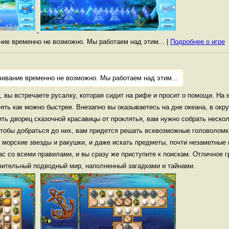
ание временно не возможно. Мы работаем над этим... |
Подробнее о игре
чивание временно не возможно. Мы работаем над этим...
, вы встречаете русалку, которая сидит на рифе и просит о помощи. На
ять как можно быстрее. Внезапно вы оказываетесь на дне океана, в окр
ить дворец сказочной красавицы от проклятья, вам нужно собрать неско
Чтобы добраться до них, вам придется решать всевозможные головоломк
морские звезды и ракушки, и даже искать предметы, почти незаметные 
ас со всеми правилами, и вы сразу же приступите к поискам. Отличное 
вительный подводный мир, наполненный загадками и тайнами.