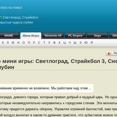
игры на новых
":
Светлоград, Страйкбол
Скрытые чудеса глубин
MAME
Мини Игры
Nintendo 64
PC Engine
Sega
SN
К
Л
М
Н
О
П
Р
С
Т
У
Ф
Х
Ц
Ч
Ш
Э
Ю
Я
П
 мини игры: Светлоград, Страйкбол 3, Сн
лубин
чивание временно не возможно. Мы работаем над этим...
лограда, дивного города, которым правил добрый и мудрый царь. Но од
которые незамедлительно направились к городским стенам. Эти мохнаты
тому придется держать оборону. Управляя огромной баллистой, вам пре
 колдун вычитал в каком-то древнем трактате, что зубастиков можно п