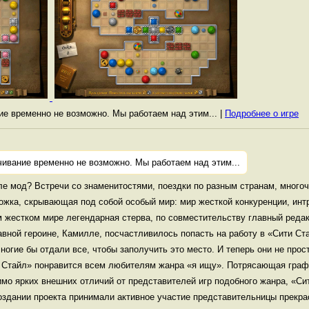
ние временно не возможно. Мы работаем над этим... |
Подробнее о игре
чивание временно не возможно. Мы работаем над этим...
але мод? Встречи со знаменитостями, поездки по разным странам, мног
ожка, скрывающая под собой особый мир: мир жесткой конкуренции, интр
ом жестком мире легендарная стерва, по совместительству главный реда
вной героине, Камилле, посчастливилось попасть на работу в «Сити Ст
огие бы отдали все, чтобы заполучить это место. И теперь они не про
и Стайл» понравится всем любителям жанра «я ищу». Потрясающая граф
мо ярких внешних отличий от представителей игр подобного жанра, «Си
оздании проекта принимали активное участие представительницы прекр