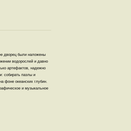
 ее дворец были наложены
ужении водорослей и давно
лько артефактов, надежно
и: собирать пазлы и
на фоне океанских глубин.
графическое и музыкальное