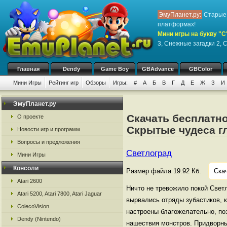
ЭмуПланет.ру:
Старые 
платформах!
Мини игры на букву "С
3, Снежные загадки 2, 
Главная
Dendy
Game Boy
GBAdvance
GBColor
Мини Игры
Рейтинг игр
Обзоры
Игры:
#
А
Б
В
Г
Д
Е
Ж
З
И
ЭмуПланет.ру
Скачать бесплатно
О проекте
Скрытые чудеса г
Новости игр и программ
Вопросы и предложения
Светлоград
Мини Игры
Консоли
Размер файла 19.92 Кб.
Ска
Atari 2600
Ничто не тревожило покой Свет
Atari 5200, Atari 7800, Atari Jaguar
вырвались отряды зубастиков, 
ColecoVision
настроены благожелательно, поэ
Dendy (Nintendo)
нашествия монстров. Придворный