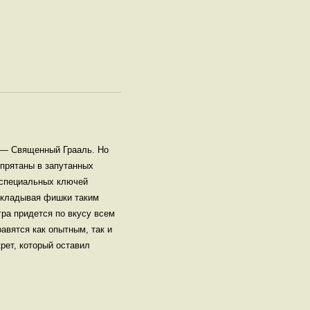
ю — Священный Грааль. Но
спрятаны в запутанных
 специальных ключей
рекладывая фишки таким
гра придется по вкусу всем
авятся как опытным, так и
рет, который оставил