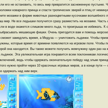
ли его не остановить, то весь мир превратится заснеженную пустыню. Ч
оломки коварного принца и спасти тропических зверей и птиц от немину
ните мозаики в форме животных разноцветными кусочками волшебного 
аш мир. Не все ледышки получится сразу разместить на мозаике. Часть 
сли в воде окажется слишком много льда, то проигрыша не избежать. К 
 выбрасывать мешающие фишки. Очень пригодится вам и помощь морских
 сможет замедлить время, а Медуза — уничтожить льдинки. Чтобы призв
ужины, которые время от времени появляются на игровом поле. Чтобы 
торой она находится. Вы также можете получить жемчужину один раз на 
 льдинок. Эта увлекательная игра понравится всем поклонникам логичес
ключений, ведь чтобы одержать окончательную победу над злым принц
этого нужно пройти через 10 красочных игровых миров, а в конце пути —
е одержать над ним верх.