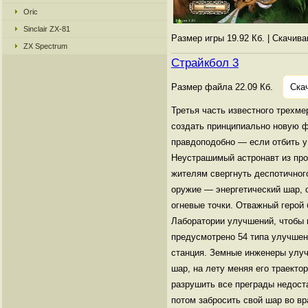
Oric
Sinclair ZX-81
Размер игры 19.92 Кб. | Скачив
ZX Spectrum
Страйкбол 3
Размер файла 22.09 Кб.
Ска
Третья часть известного трехм
создать принципиально новую ф
правдоподобно — если отбить у 
Неустрашимый астронавт из про
жителям свергнуть деспотичного
оружие — энергетический шар, 
огневые точки. Отважный герой
Лаборатории улучшений, чтобы 
предусмотрено 54 типа улучше
станция. Земные инженеры улуч
шар, на лету меняя его траекто
разрушить все преграды недост
потом забросить свой шар во в