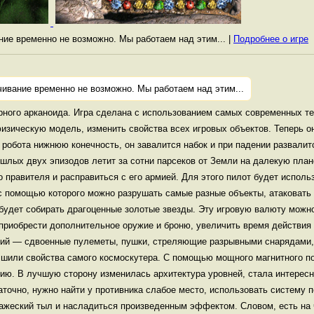
ание временно не возможно. Мы работаем над этим... |
Подробнее о игре
чивание временно не возможно. Мы работаем над этим...
ерного арканоида. Игра сделана с использованием самых современных те
изическую модель, изменить свойства всех игровых объектов. Теперь о
робота нижнюю конечность, он завалится набок и при падении развалитс
шлых двух эпизодов летит за сотни парсеков от Земли на далекую план
 правителя и расправиться с его армией. Для этого пилот будет испол
с помощью которого можно разрушать самые разные объекты, атаковать 
 будет собирать драгоценные золотые звезды. Эту игровую валюту можн
приобрести дополнительное оружие и броню, увеличить время действия 
ний — сдвоенные пулеметы, пушки, стреляющие разрывными снарядами,
шили свойства самого космоскутера. С помощью мощного магнитного по
рию. В лучшую сторону изменилась архитектура уровней, стала интересн
аточно, нужно найти у противника слабое место, использовать систему 
ражеский тыл и насладиться произведенным эффектом. Словом, есть на 