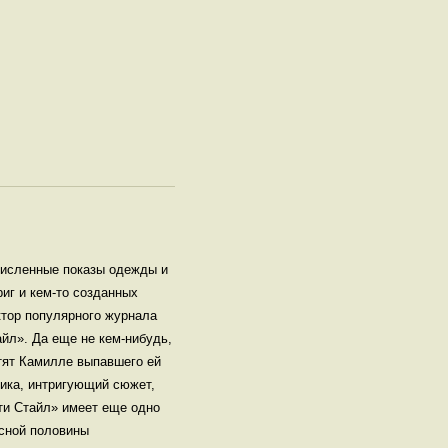
очисленные показы одежды и
иг и кем-то созданных
ктор популярного журнала
айл». Да еще не кем-нибудь,
стят Камилле выпавшего ей
ика, интригующий сюжет,
ти Стайл» имеет еще одно
асной половины