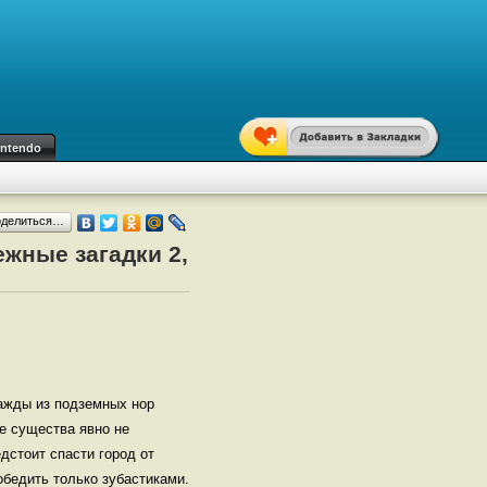
intendo
оделиться…
ежные загадки 2,
нажды из подземных нор
е существа явно не
дстоит спасти город от
обедить только зубастиками.