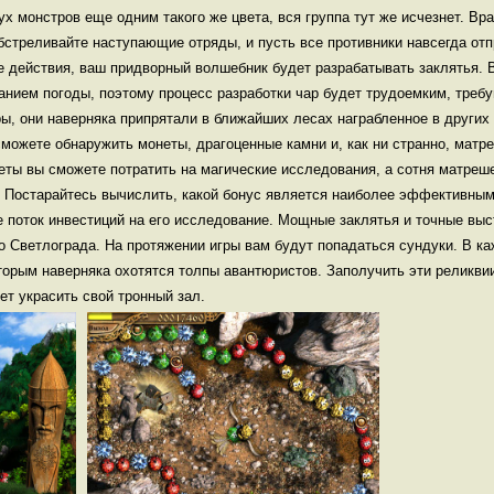
ух монстров еще одним такого же цвета, вся группа тут же исчезнет. Вра
бстреливайте наступающие отряды, и пусть все противники навсегда отп
е действия, ваш придворный волшебник будет разрабатывать заклятья. 
анием погоды, поэтому процесс разработки чар будет трудоемким, треб
ры, они наверняка припрятали в ближайших лесах награбленное в других
сможете обнаружить монеты, драгоценные камни и, как ни странно, мат
еты вы сможете потратить на магические исследования, а сотня матреше
 Постарайтесь вычислить, какой бонус является наиболее эффективным
е поток инвестиций на его исследование. Мощные заклятья и точные вы
 Светлограда. На протяжении игры вам будут попадаться сундуки. В каж
торым наверняка охотятся толпы авантюристов. Заполучить эти реликвии
ет украсить свой тронный зал.