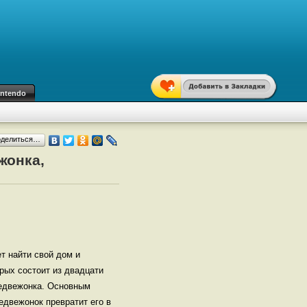
intendo
оделиться…
жонка,
т найти свой дом и
рых состоит из двадцати
медвежонка. Основным
едвежонок превратит его в