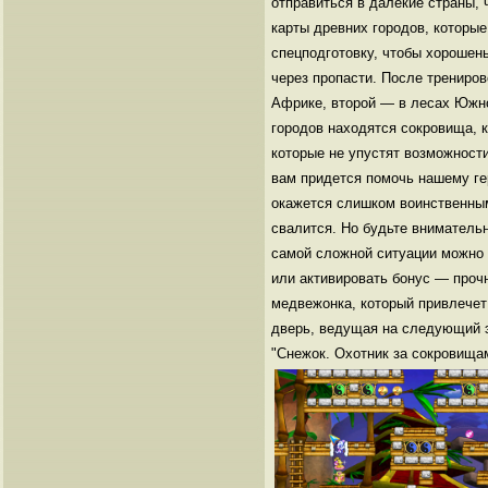
отправиться в далекие страны,
карты древних городов, которы
спецподготовку, чтобы хорошень
через пропасти. После трениров
Африке, второй — в лесах Южно
городов находятся сокровища, 
которые не упустят возможности
вам придется помочь нашему гер
окажется слишком воинственным
свалится. Но будьте вниматель
самой сложной ситуации можно 
или активировать бонус — прочн
медвежонка, который привлечет 
дверь, ведущая на следующий э
"Снежок. Охотник за сокровищам