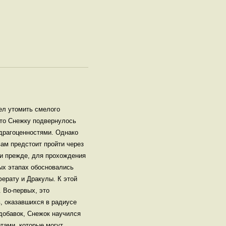
ел утомить смелого
-то Снежку подвернулось
 драгоценностями. Однако
ам предстоит пройти через
 и прежде, для прохождения
вых этапах обосновались
ерату и Дракулы. К этой
 Во-первых, это
, оказавшихся в радиусе
добавок, Снежок научился
тами, которые могут