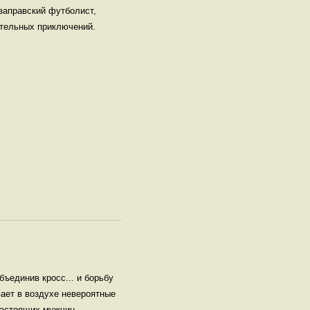
заправский футболист,
ательных приключений.
ъединив кросс... и борьбу
вает в воздухе невероятные
 настоящих мужчин