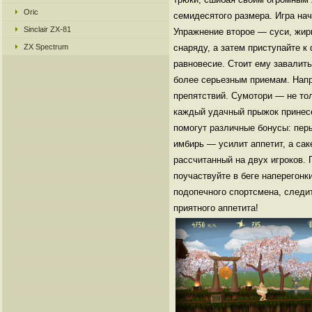
Oric
семидесятого размера. Игра нач
Sinclair ZX-81
Упражнение второе — суси, жир
ZX Spectrum
снаряду, а затем приступайте к
равновесие. Стоит ему завалить
более серьезным приемам. Напр
препятствий. Сумотори — не тол
каждый удачный прыжок принесе
помогут различные бонусы: пер
имбирь — усилит аппетит, а са
рассчитанный на двух игроков.
поучаствуйте в беге наперегонк
подопечного спортсмена, следи
приятного аппетита!