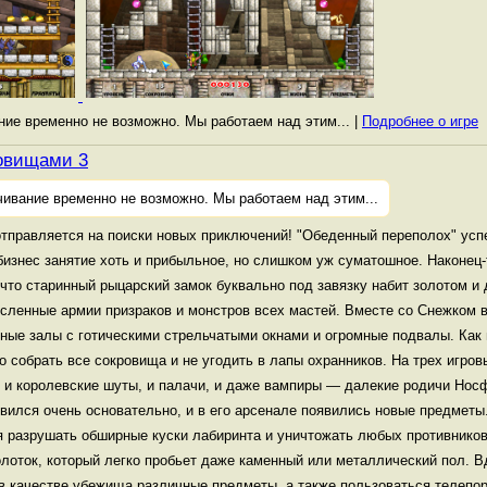
ание временно не возможно. Мы работаем над этим... |
Подробнее о игре
ровищами 3
чивание временно не возможно. Мы работаем над этим...
правляется на поиски новых приключений! "Обеденный переполох" усп
бизнес занятие хоть и прибыльное, но слишком уж суматошное. Наконец
что старинный рыцарский замок буквально под завязку набит золотом и
сленные армии призраков и монстров всех мастей. Вместе со Снежком в
ные залы с готическими стрельчатыми окнами и огромные подвалы. Как
о собрать все сокровища и не угодить в лапы охранников. На трех игро
 и королевские шуты, и палачи, и даже вампиры — далекие родичи Носф
вился очень основательно, и в его арсенале появились новые предметы.
я разрушать обширные куски лабиринта и уничтожать любых противников
олоток, который легко пробьет даже каменный или металлический пол. В
 в качестве убежища различные предметы, а также пользоваться телепор