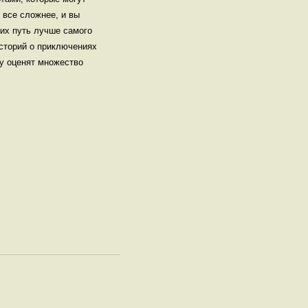
 все сложнее, и вы
щих путь лучше самого
историй о приключениях
ву оценят множество