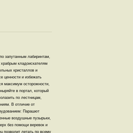
по запутанным лабиринтам,
м храбрым кладоискателям
ельных кристаллов и
се ценности и избежать
тся максимум осторожности,
 ныряйте в портал, который
олазить по лестницам,
ниям. В отличие от
орудованием: Парашют
ленные воздушные пузырьки,
ерх без помощи веревок и
ец позволит летать по всему