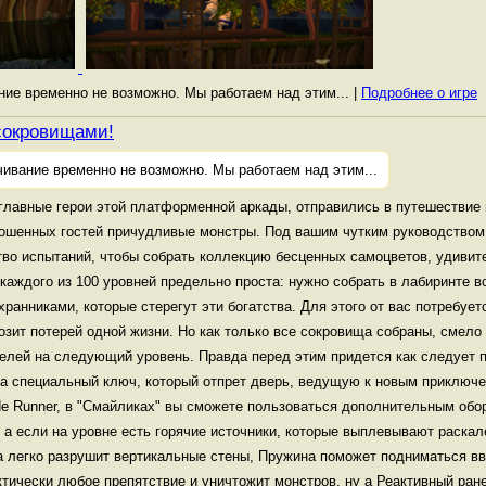
ание временно не возможно. Мы работаем над этим... |
Подробнее о игре
сокровищами!
чивание временно не возможно. Мы работаем над этим...
лавные герои этой платформенной аркады, отправились в путешествие 
рошенных гостей причудливые монстры. Под вашим чутким руководство
тво испытаний, чтобы собрать коллекцию бесценных самоцветов, удивит
аждого из 100 уровней предельно проста: нужно собрать в лабиринте в
ранниками, которые стерегут эти богатства. Для этого от вас потребуе
озит потерей одной жизни. Но как только все сокровища собраны, смело
елей на следующий уровень. Правда перед этим придется как следует п
та специальный ключ, который отпрет дверь, ведущую к новым приключе
e Runner, в "Смайликах" вы сможете пользоваться дополнительным об
, а если на уровне есть горячие источники, которые выплевывают раска
ка легко разрушит вертикальные стены, Пружина поможет подниматься вв
тически любое препятствие и уничтожит монстров, ну а Реактивный ран