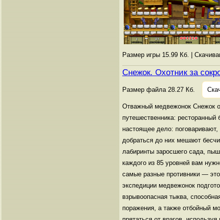
Размер игры 15.99 Кб. | Скачив
Снежок. Охотник за сок
Размер файла 28.27 Кб.
Ска
Отважный медвежонок Снежок от
путешественника: ресторанный 
настоящее дело: поговаривают, 
добраться до них мешают бесчи
лабиринты заросшего сада, пыш
каждого из 85 уровней вам нужн
самые разные противники — это
экспедиции медвежонок подгото
взрывоопасная тыква, способна
поражения, а также отбойный м
прятаться от врагов, используя