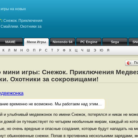
игры на новых
":
Снежок. Приключения
 Смайлики. Охотники за
MAME
Мини Игры
Nintendo 64
PC Engine
Sega
SN
К
Л
М
Н
О
П
Р
С
Т
У
Ф
Х
Ц
Ч
Ш
Э
Ю
Я
П
о мини игры: Снежок. Приключения Медве
ки. Охотники за сокровищами!
едвежонка
ание временно не возможно. Мы работаем над этим...
ый и улыбчивый медвежонок по имени Снежок, потерялся и никак не може
и домой он путешествует по четырем необычным мирам, каждый из кото
ые, но очень вредные и опасные создания, которые будут нападать на 
нут обыкновенные снежки. Попав в противника несколькими зарядами, м