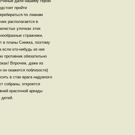
. Ученые дали нашему герою
едстоит пройти
перебираться по лианам
 них располагается в
вилистых улочках этих
знообразные стражники,
ят в планы Снежка, поэтому
 если кто-нибудь из них
ю противник обязательно
оках! Впрочем, даже из
 он окажется поблизости)
сить в стан врага надувного
ут собраны, откроется
вней красочной аркады
 детей.