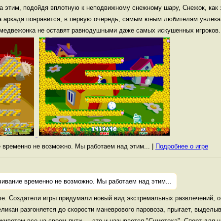
а этим, подойдя вплотную к неподвижному снежному шару, Снежок, как 
та аркада понравится, в первую очередь, самым юным любителям увлек
 медвежонка не оставят равнодушными даже самых искушенных игроков.
е временно не возможно. Мы работаем над этим... |
Подробнее о игре
чивание временно не возможно. Мы работаем над этим...
ле. Создатели игры придумали новый вид экстремальных развлечений, об
ликан разгоняется до скорости маневрового паровоза, прыгает, выделы
животом все на своем пути — это и называется "Сумотоха". Спорт для