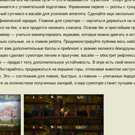
инается с утомительной подготовки. Упражнение первое — роллы с тунц
ный суп-мисо и васаби для усиления аппетита. Сделайте еще несколько
 физической зарядке. Главное для сумотори — научиться держаться на н
ся на бок, и все придется начинать сначала. Освоив бег и простейшие п
имер — учиться манипулировать ящиками, которые можно двигать и ис
ько сильные, но и ловкие ребята. Продемонстрируйте публике весь набо
т вам дополнительные баллы и приблизит к званию великого йокодзуны
ышко сделает сумотори легким и прыгучим, васаби — обострит рефлекс
ке — придаст телу дополнительную устойчивость. В игре есть свой мног
 Постарайтесь продержаться на вершине горы, отпихивая животом насту
и. Это — состязание для ловких, быстрых, а главное — упитанных борцо
те за количеством полученных калорий, и ваш сумотори станет лучшим и