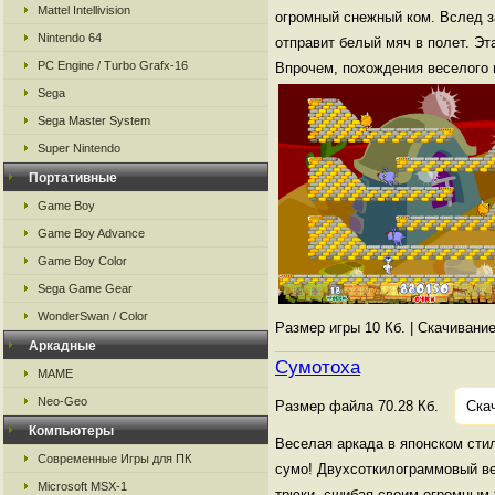
Mattel Intellivision
огромный снежный ком. Вслед з
Nintendo 64
отправит белый мяч в полет. Э
PC Engine / Turbo Grafx-16
Впрочем, похождения веселого
Sega
Sega Master System
Super Nintendo
Портативные
Game Boy
Game Boy Advance
Game Boy Color
Sega Game Gear
WonderSwan / Color
Размер игры 10 Кб. | Скачивани
Аркадные
Сумотоха
MAME
Neo-Geo
Размер файла 70.28 Кб.
Ска
Компьютеры
Веселая аркада в японском сти
Современные Игры для ПК
сумо! Двухсоткилограммовый ве
Microsoft MSX-1
трюки, сшибая своим огромным 