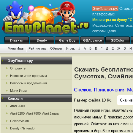
ЭмуПланет.ру:
Старые 
платформах!
Мини игры на букву "С
Медвежонка, Сумотоха,
сокровищами!
Главная
Dendy
Game Boy
GBAdvance
GBColor
Мини Игры
Рейтинг игр
Обзоры
Игры:
#
А
Б
В
Г
Д
Е
Ж
З
И
ЭмуПланет.ру
Скачать бесплатн
О проекте
Сумотоха, Смайли
Новости игр и программ
Вопросы и предложения
Снежок. Приключения М
Мини Игры
Консоли
Размер файла 10 Кб.
Скачив
Atari 2600
Главный герой игры, обаятельн
Atari 5200, Atari 7800, Atari Jaguar
любимую маму. В поисках дорог
ColecoVision
уровней. Обитают на них смешн
Dendy (Nintendo)
оружием в борьбе с врагами ста