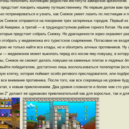
 чтобы пополнить коллекцию редкостей института заморской археологии
е предстоит покорить нашему путешественнику. Но первым делом вам пр
ко потренироваться и узнать, как Снежок умеет лазить по лестницам и 
ок Снежок отправится на покорение трех затерянных городов. Первый из
й Америки, а третий — в труднодоступном районе горного Китая. На из
которые предстоит собрать Снежку. Но драгоценности зорко охраняют ра
 отобрать у медвежонка его туристское снаряжение. Потасовки не вход
ою не только найти все клады, но и обхитрить алчных противников. Ну а
 — медвежонок может выкопать перед его носом яму-ловушку, в котору
ны, Снежок не сможет делать ловушки на каменных плитах и ледяных бл
выйти победителем, достаточно лишь воспользоваться телепортом (если
ую клетку, которая поймает особо ретивого преследователя, или подбро
все внимание противника. После того, как все сокровища на уровне буд
тап, к новым приключениям. Два уровня сложности и более чем сто уро
и 2" делают ее одинаково привлекательной как для взрослых, так и для