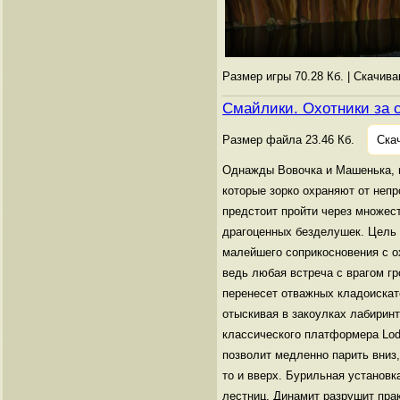
Размер игры 70.28 Кб. | Скачив
Смайлики. Охотники за 
Размер файла 23.46 Кб.
Ска
Однажды Вовочка и Машенька, г
которые зорко охраняют от неп
предстоит пройти через множес
драгоценных безделушек. Цель к
малейшего соприкосновения с ох
ведь любая встреча с врагом гр
перенесет отважных кладоискат
отыскивая в закоулках лабирин
классического платформера Lod
позволит медленно парить вниз
то и вверх. Бурильная установ
лестниц, Динамит разрушит прак