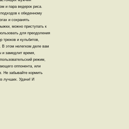
ом и пара ведерок риса.
 подходов к обеденному
огах и сохранять
рыжки, можно приступать к
пользовать для преодоления
р трюков и кульбитов,
. В этом нелегком деле вам
ы и замедлит время,
опользовательский режим,
пающего оппонента, или
в. Не забывайте кормить
з лучших. Удачи! И