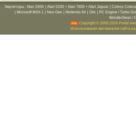
Эмуляторы
:
Atari 2600
|
Atari 5200 + Atari 7800 + Atari Jaguar
|
Coleco Coleco
|
Microsoft MSX-1
|
Neo-Geo
|
Nintendo 64
|
Oric
|
PC Engine / Turbo Gr
WonderSwan / C
Copyright © 2006-2026 Portal www
Использование материалов сайта раз