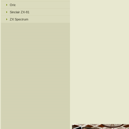
Oric
Sinclair ZX-81
ZX Spectrum