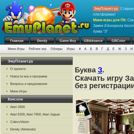
ЭмуПланет.ру:
Старые 
платформах!
Мини игры для ПК
:
Ска
Замок Единорога
беспл
буква "З"
Главная
Dendy
Game Boy
GBAdvance
GBColor
Мини Игры
Рейтинг игр
Обзоры
Игры:
#
А
Б
В
Г
Д
Е
Ж
З
И
ЭмуПланет.ру
Буква
З
.
О проекте
Скачать игру З
Новости игр и программ
без регистраци
Вопросы и предложения
Мини Игры
Консоли
Atari 2600
Atari 5200, Atari 7800, Atari Jaguar
ColecoVision
Dendy (Nintendo)