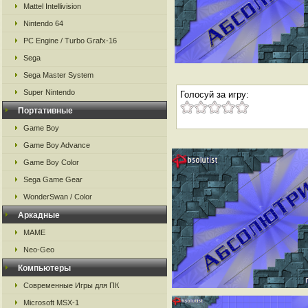
Mattel Intellivision
Nintendo 64
PC Engine / Turbo Grafx-16
Sega
Sega Master System
Super Nintendo
Голосуй за игру:
Портативные
Game Boy
Game Boy Advance
Game Boy Color
Sega Game Gear
WonderSwan / Color
Аркадные
MAME
Neo-Geo
Компьютеры
Современные Игры для ПК
Microsoft MSX-1