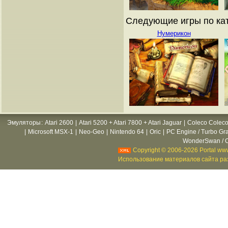
Следующие игры по кат
Нумерикон
Эмуляторы
:
Atari 2600
|
Atari 5200 + Atari 7800 + Atari Jaguar
|
Coleco Coleco
|
Microsoft MSX-1
|
Neo-Geo
|
Nintendo 64
|
Oric
|
PC Engine / Turbo Gr
WonderSwan / C
Copyright © 2006-2026 Portal www
Использование материалов сайта раз