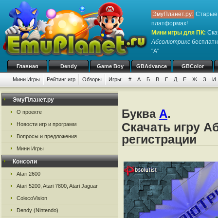
ЭмуПланет.ру:
Старые 
платформах!
Мини игры для ПК
:
Ска
Абсолютрикс
бесплатно
"А"
Главная
Dendy
Game Boy
GBAdvance
GBColor
Мини Игры
Рейтинг игр
Обзоры
Игры:
#
А
Б
В
Г
Д
Е
Ж
З
И
ЭмуПланет.ру
Буква
А
.
О проекте
Скачать игру А
Новости игр и программ
регистрации
Вопросы и предложения
Мини Игры
Консоли
Atari 2600
Atari 5200, Atari 7800, Atari Jaguar
ColecoVision
Dendy (Nintendo)