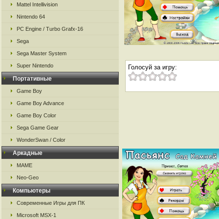
Mattel Intellivision
Nintendo 64
PC Engine / Turbo Grafx-16
Sega
Sega Master System
Super Nintendo
Голосуй за игру:
Портативные
Game Boy
Game Boy Advance
Game Boy Color
Sega Game Gear
WonderSwan / Color
Аркадные
MAME
Neo-Geo
Компьютеры
Современные Игры для ПК
Microsoft MSX-1