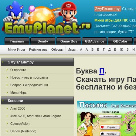
ЭмуПланет.ру:
Старые 
платформах!
Мини игры для ПК
:
Ска
Пасьянс: Сад Камней
бе
регистрации, буква "П"
Главная
Dendy
Game Boy
GBAdvance
GBColor
Мини Игры
Рейтинг игр
Обзоры
Игры:
#
А
Б
В
Г
Д
Е
Ж
З
И
ЭмуПланет.ру
Буква
П
.
О проекте
Скачать игру П
Новости игр и программ
бесплатно и бе
Вопросы и предложения
Мини Игры
Консоли
Atari 2600
Atari 5200, Atari 7800, Atari Jaguar
ColecoVision
Dendy (Nintendo)