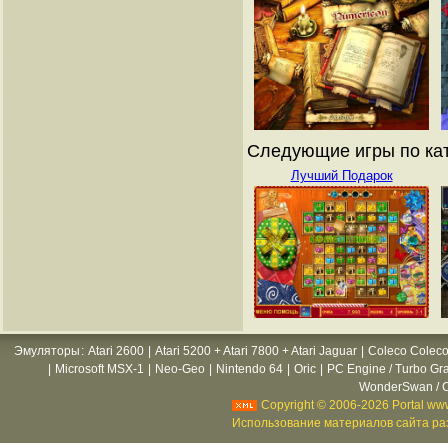
Следующие игры по кат
Лучший Подарок
Эмуляторы
:
Atari 2600
|
Atari 5200 + Atari 7800 + Atari Jaguar
|
Coleco Coleco
|
Microsoft MSX-1
|
Neo-Geo
|
Nintendo 64
|
Oric
|
PC Engine / Turbo Gr
WonderSwan / C
Copyright © 2006-2026 Portal www
Использование материалов сайта раз