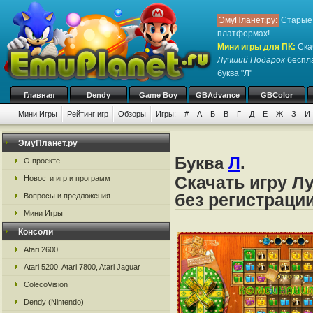
ЭмуПланет.ру:
Старые 
платформах!
Мини игры для ПК
:
Ска
Лучший Подарок
беспла
буква "Л"
Главная
Dendy
Game Boy
GBAdvance
GBColor
Мини Игры
Рейтинг игр
Обзоры
Игры:
#
А
Б
В
Г
Д
Е
Ж
З
И
ЭмуПланет.ру
Буква
Л
.
О проекте
Скачать игру Л
Новости игр и программ
без регистраци
Вопросы и предложения
Мини Игры
Консоли
Atari 2600
Atari 5200, Atari 7800, Atari Jaguar
ColecoVision
Dendy (Nintendo)