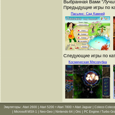
Выбранная Вами "
Лучш
Предыдущие игры по ка
Пасьянс: Сад Камней
Следующие игры по кат
Космическая Мясорубка
Эмуляторы
:
Atari 2600
|
Atari 5200 + Atari 7800 + Atari Jaguar
|
Coleco Coleco
|
Microsoft MSX-1
|
Neo-Geo
|
Nintendo 64
|
Oric
|
PC Engine / Turbo Gr