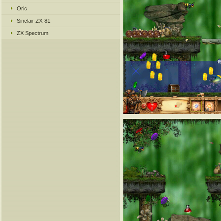
Oric
Sinclair ZX-81
ZX Spectrum