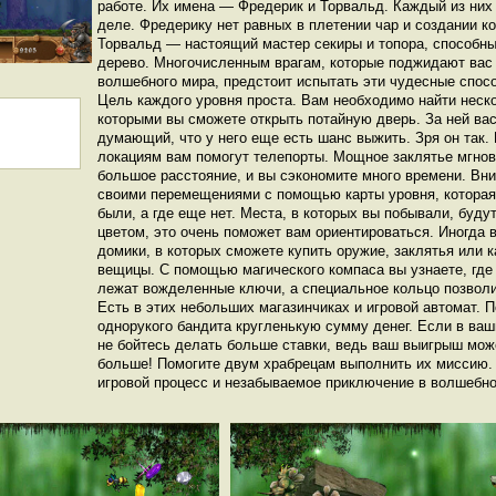
работе. Их имена — Фредерик и Торвальд. Каждый из ни
деле. Фредерику нет равных в плетении чар и создании ко
Торвальд — настоящий мастер секиры и топора, способн
дерево. Многочисленным врагам, которые поджидают вас 
волшебного мира, предстоит испытать эти чудесные спосо
Цель каждого уровня проста. Вам необходимо найти неск
которыми вы сможете открыть потайную дверь. За ней вас
думающий, что у него еще есть шанс выжить. Зря он так
локациям вам помогут телепорты. Мощное заклятье мгнов
большое расстояние, и вы сэкономите много времени. Вн
своими перемещениями с помощью карты уровня, которая 
были, а где еще нет. Места, в которых вы побывали, буд
цветом, это очень поможет вам ориентироваться. Иногда 
домики, в которых сможете купить оружие, заклятья или 
вещицы. С помощью магического компаса вы узнаете, где 
лежат вожделенные ключи, а специальное кольцо позволи
Есть в этих небольших магазинчиках и игровой автомат. 
однорукого бандита кругленькую сумму денег. Если в ваш
не бойтесь делать больше ставки, ведь ваш выигрыш мож
больше! Помогите двум храбрецам выполнить их миссию.
игровой процесс и незабываемое приключение в волшебно