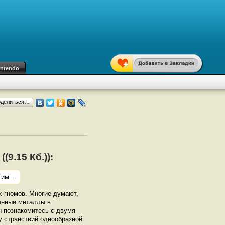
intendo
оделиться…
и
9.15 Кб.)):
им...
 гномов. Многие думают,
енные металлы в
ы познакомитесь с двумя
у странствий однообразной