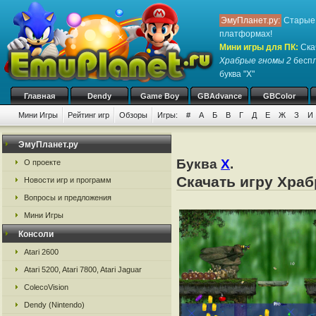
ЭмуПланет.ру:
Старые 
платформах!
Мини игры для ПК
:
Ска
Храбрые гномы 2
беспл
буква "Х"
Главная
Dendy
Game Boy
GBAdvance
GBColor
Мини Игры
Рейтинг игр
Обзоры
Игры:
#
А
Б
В
Г
Д
Е
Ж
З
И
ЭмуПланет.ру
Буква
Х
.
О проекте
Скачать игру Храб
Новости игр и программ
Вопросы и предложения
Мини Игры
Консоли
Atari 2600
Atari 5200, Atari 7800, Atari Jaguar
ColecoVision
Dendy (Nintendo)