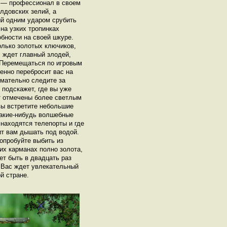
х — профессионал в своем
лдовских зелий, а
ый одним ударом срубить
на узких тропинках
бности на своей шкуре.
олько золотых ключиков,
 ждет главный злодей,
. Перемещаться по игровым
енно перебросит вас на
имательно следите за
подскажет, где вы уже
ут отмечены более светлым
вы встретите небольшие
какие-нибудь волшебные
находятся телепорты и где
т вам дышать под водой.
Попробуйте выбить из
их карманах полно золота,
ет быть в двадцать раз
 Вас ждет увлекательный
й стране.