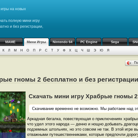
игры на новых
чать полную мини игру
атно и без регистрации,
MAME
Мини Игры
Nintendo 64
PC Engine
Sega
SN
К
Л
М
Н
О
П
Р
С
Т
У
Ф
Х
Ц
Ч
Ш
Э
Ю
Я
П
рые гномы 2 бесплатно и без регистраци
Скачать мини игру Храбрые гномы 2 ((
Скачивание временно не возможно. Мы работаем над эт
Аркадная бегалка, повествующая о приключениях храбрых
что удел этого народа — денно и нощно добывать драгоц
подземных штольнях, но это совсем не так. В этой игре в
отважными путешественниками, которые предпочли дорог