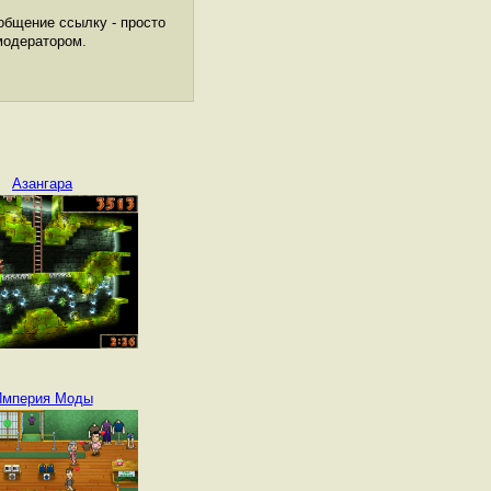
общение ссылку - просто
модератором.
Азангара
Империя Моды