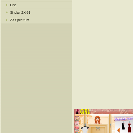
Oric
Sinclair ZX-81
ZX Spectrum