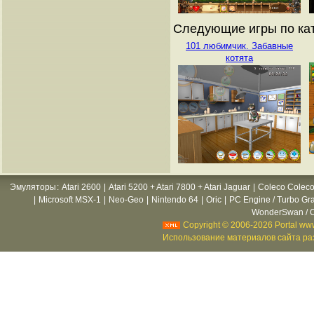
Следующие игры по кат
101 любимчик. Забавные
котята
Эмуляторы
:
Atari 2600
|
Atari 5200 + Atari 7800 + Atari Jaguar
|
Coleco Coleco
|
Microsoft MSX-1
|
Neo-Geo
|
Nintendo 64
|
Oric
|
PC Engine / Turbo Gr
WonderSwan / C
Copyright © 2006-2026 Portal www
Использование материалов сайта раз