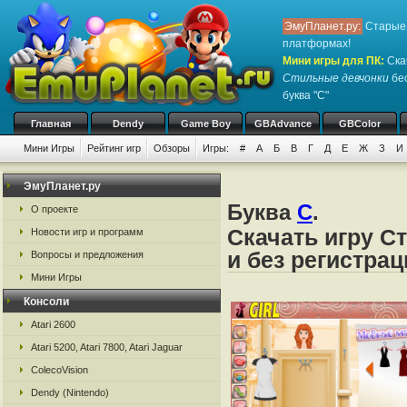
ЭмуПланет.ру:
Старые 
платформах!
Мини игры для ПК
:
Ска
Стильные девчонки
бес
буква "С"
Главная
Dendy
Game Boy
GBAdvance
GBColor
Мини Игры
Рейтинг игр
Обзоры
Игры:
#
А
Б
В
Г
Д
Е
Ж
З
И
ЭмуПланет.ру
Буква
С
.
О проекте
Скачать игру С
Новости игр и программ
и без регистрац
Вопросы и предложения
Мини Игры
Консоли
Atari 2600
Atari 5200, Atari 7800, Atari Jaguar
ColecoVision
Dendy (Nintendo)